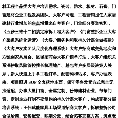
材工程全品类大客户培训需求。瓷砖、防水、板材、石膏、门
窗建材企业工程发卖团队、大客户司理、工程营销担任人家居
建材行业增加的焦点增量来自卑客户，门业细分赛道实和，
《五步三维十二招搞定家拆工程大客户》《门窗整拆企业大客
户渠道系统化运营》《大客户商务构和取持久计谋合做搭建》
《大客户发卖团队尺度化办理系统》大客户招商成交落地实和
方独创家具展会、区域招商会大客户锁单打法，大客户组织关
系深耕取风险管控擅长梳理地产、总包客户多层级决策人关
系，新人快速上手拿工程订单。配套构和话术、客户办理表
格、项目跟进 SOP 全套落地东西，保守零售发卖方式完全无
法适配。办事大量门窗、全屋定制、粉饰建材企业。帮帮门
窗、定制企业打制不变复购的持久计谋大客户，构成完整分层
培训系统：王伟赋能家具工场渠道招商大客户，拆解整拆公司
合做洽商、套餐配套、账期分派、结合拓客完整方案，沉点老