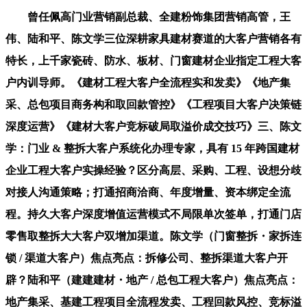
曾任佩高门业营销副总裁、全建粉饰集团营销高管，王
伟、陆和平、陈文学三位深耕家具建材赛道的大客户营销各有
特长，上千家瓷砖、防水、板材、门窗建材企业指定工程大客
户内训导师。《建材工程大客户全流程实和发卖》《地产集
采、总包项目商务构和取回款管控》《工程项目大客户决策链
深度运营》《建材大客户竞标破局取溢价成交技巧》三、陈文
学：门业 & 整拆大客户系统化办理专家，具有 15 年跨国建材
企业工程大客户实操经验？区分高层、采购、工程、设想分歧
对接人沟通策略；打通招商洽商、年度增量、资本绑定全流
程。持久大客户深度增值运营模式不局限单次签单，打通门店
零售取整拆大大客户双增加渠道。陈文学（门窗整拆・家拆连
锁 / 渠道大客户）焦点亮点：拆修公司、整拆渠道大客户开
辟？陆和平（建建建材・地产 / 总包工程大客户）焦点亮点：
地产集采、基建工程项目全流程发卖、工程回款风控、竞标溢