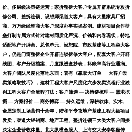
价、多层级决策链运营；家拆整拆大客户专属开辟系统专攻拆
修公司、整拆连锁、设想师渠道大客户，具有大量家具厂招
商、万万级经销商大客户深度办事实操案例。建材项目合作壁
垒打制专属方式针对建材同质化严沉、价钱和内卷现状，特地
适配地产开辟商、总包单元、设想院、市政基建等工程类大客
户，仍是门窗整拆企业开辟连锁拆修大客户，配套大客户开辟
线图、客户分级档案、月度跟进查抄表，坏账率高行业通病。
大客户团队尺度化落地东西；著有《赢取大订单 — 大客户发
卖策略取技巧》，建材工程大客户尺度化六步发卖流程行业独
创工程大客户全流程打法：客户筛选 — 决策链梳理 — 需求挖
掘 — 方案报价 — 商务博弈 — 持久运维，深耕软体、实木、
全屋定制工场营销十余年，陆和平专攻地产基建工程大额项目
发卖，渠道大经销商、地产工程、整拆连锁三大类大客户间接
决定企业营收体量。北大纵横合股人、上海交大安泰客座传