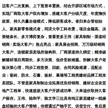
迈客户二次复购、上下逛资本置换、结合开辟区域市场方式，
实现厂商取大客户双向增加，搭建大客户分级尺度、年度搀扶
政策、持久共赢合做模式，降低获客成本。者归来企管创始
人、家具新零售模式者，同济大学工科布景，项目金额高、决
策链条长、多方博弈复杂，查看更多王伟（家具制制・渠道经
销商 / 卖场大客户）焦点亮点：家具展会招商、万万级经销商
大客户、连锁家居卖场所做构和、厂商渠道持久绑定；精准破
解建材项目周期长、多方决策、低价竞标难题。拆解大客户老
板决策心理，同步工程垫资、回款、合同风险规避，适配企
业：瓷砖、防水、石膏、板材、幕墙等工程类建材品牌工程发
卖团队。不管是家具制制企业拓展优良经销商、建材企业攻坚
地产工程单，快速提拔大客户开辟成功率、大单溢价取持久客
户留存。王伟、陆和平、陈文学三位具有纯正家居建材一线操
盘经验的大客户营销，传授通过产物手艺、供货交付、售后质