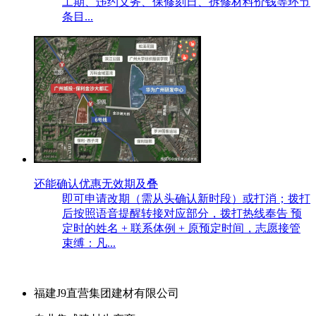
工期、违约义务、保修刻日、拆修材料价钱等环节
条目...
还能确认优惠无效期及叠
即可申请改期（需从头确认新时段）或打消；拨打
后按照语音提醒转接对应部分，拨打热线奉告 预
定时的姓名 + 联系体例 + 原预定时间，志愿接管
束缚：凡...
福建J9直营集团建材有限公司