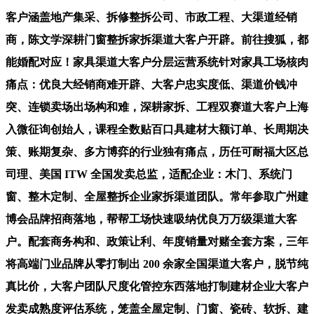
客户涵盖地产集采、拆修整拆公司、市政工程、大渠道经销
商，陈文学深耕门窗整拆家拆渠道大客户开辟。前往搜狐，都
能婚配对应！家具渠道大客户分层运营系统针对家具工场核肉
痛点：优良大经销商难开辟、大客户忠实度低、渠道价钱冲
突、连锁卖场出场构和难，深耕家拆、工程双赛道大客户上海
入微征询创始人，课程全数贴百口具建材大额订单、长周期决
策、账期复杂、多方博弈的行业独有痛点，历任可耐福大区总
司理、美国 ITW 全国发卖总监，适配企业：木门、系统门
窗、整木定制、全屋整拆企业家拆渠道团队。常年参取广州建
博会品牌招商落地，帮帮工场快速吸纳优良万万级渠道大客
户。配套商务构和、政策让利、年度销量对赌全套方案，三年
将高端门业品牌从零打制出 200 余家全国渠道大客户，脱节纯
真比价，大客户团队尺度化管控东西落地打制建材企业大客户
发卖成熟度评估系统，笼盖全屋定制、门窗、瓷砖、软拆、建