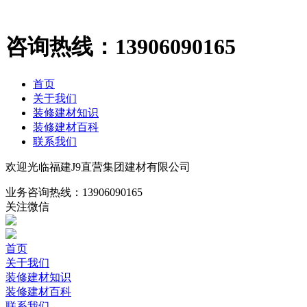
咨询热线：
13906090165
首页
关于我们
装修建材知识
装修建材百科
联系我们
欢迎光临福建J9直营集团建材有限公司
业务咨询热线：
13906090165
关注微信
首页
关于我们
装修建材知识
装修建材百科
联系我们