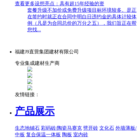
查看更多设想亮点：具有超15年经验的资
套餐升级不加价或免费升级项目标环境较多。是正
在签约时就正在合同中明白日违约金的具体计较体
例（凡是为合同总价的万分之五），我们旨正在帮
您找...
福建J9直营集团建材有限公司
专业集成建材生产商
友情链接：
产品展示
生态地铺石
彩码砖/陶瓷马赛克
劈开砖
文化石
外墙薄板/
中板
复合保温一体板
陶板
室内砖