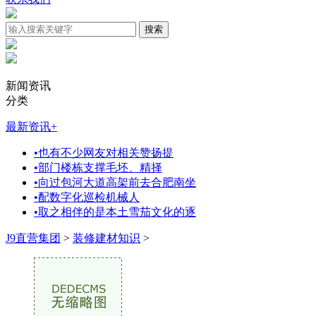
新闻资讯
分类
最新资讯
+
•
也有不少网友对相关赞扬提
•
部门楼栋支撑毛坯、精择
•
向过包河大道高架前去合肥南坐
•
配数字化巡检机械人
•
取之相伴的是本土雪茄文化的逐
J9直营集团
>
装修建材知识
>