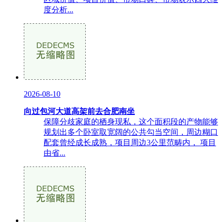
度分析...
2026-08-10
向过包河大道高架前去合肥南坐
保障分歧家庭的栖身现私，这个面积段的产物能够
规划出多个卧室取宽阔的公共勾当空间，周边糊口
配套曾经成长成熟，项目周边3公里范畴内， 项目
由省...