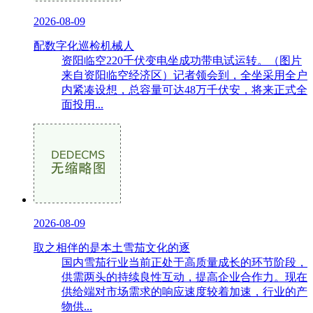
2026-08-09
配数字化巡检机械人
资阳临空220千伏变电坐成功带电试运转。（图片
来自资阳临空经济区）记者领会到，全坐采用全户
内紧凑设想，总容量可达48万千伏安，将来正式全
面投用...
2026-08-09
取之相伴的是本土雪茄文化的逐
国内雪茄行业当前正处于高质量成长的环节阶段，
供需两头的持续良性互动，提高企业合作力。现在
供给端对市场需求的响应速度较着加速，行业的产
物供...