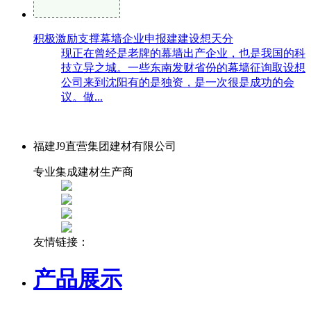
积极激励支撑幕墙企业申报建建设想天分
现正在曾经是老牌的幕墙出产企业，也是我国的科
技立异之城。一些东南发财省份的幕墙征询取设想
公司来到沈阳有的是独资，是一次很是成功的会
议。做...
福建J9直营集团建材有限公司
专业集成建材生产商
友情链接：
产品展示