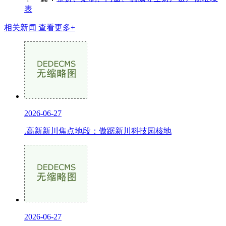
表
相关新闻
查看更多+
2026-06-27
.高新新川焦点地段：傲踞新川科技园核地
2026-06-27