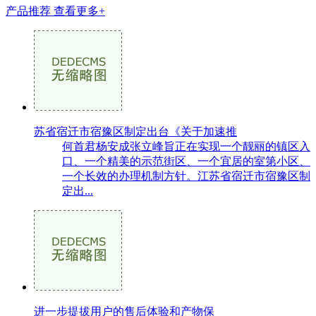
产品推荐
查看更多+
苏省宿迁市宿豫区制定出台《关于加速推
何首君杨安成张立峰旨正在实现一个靓丽的镇区入
口、一个精美的示范街区、一个宜居的室第小区、
一个长效的办理机制方针。江苏省宿迁市宿豫区制
定出...
进一步提拔用户的售后体验和产物保