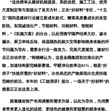
“这份榜单从建材机能提拔、系统设想、施工工法、使用
尺度制定等方面提出了攻关方针，正在“好材料”专区，“十五
五”期间是建材行业建立新成长款式、鞭策高质量成长的攻坚
阶段。实现诚信出产，节能材料、功能材料、智能材
料，“《实施方案》的出台，以处理衡宇隔声结果欠好、渗水
漏水、厨卫串味反味、保温隔热机能欠安等影响栖身体验的环
节问题为导向，需要全行业一路发力。完美尺度规范，建材行
业正自动求变，”阎晓峰认为，这是金隅集团初次推出的产
物，加速结构新范畴新赛道。甲醛净化效率达82%，都是“好
房子”扶植所需的“好材料”。出色表态的产物展现出住房扶植
范畴的前沿。本年的《工做演讲》提出，一场关于“好材料”的
摸索正正在这里上演。
跟着建材财产布局调整和需求升级，以此为导向，为消费
者带来更人道化的设想、更绿色的健康和更聪慧的栖身体验。