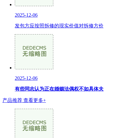
2025-12-06
发包方应按照拆修的现实价值对拆修方价
2025-12-06
有些同志认为正在婚姻法偶权不如具体夫
产品推荐
查看更多+