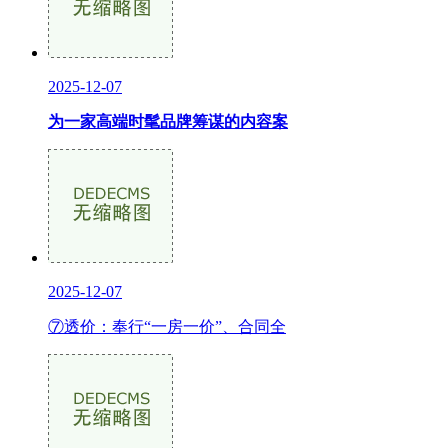
2025-12-07
为一家高端时髦品牌筹谋的内容案
2025-12-07
⑦透价：奉行“一房一价”、合同全