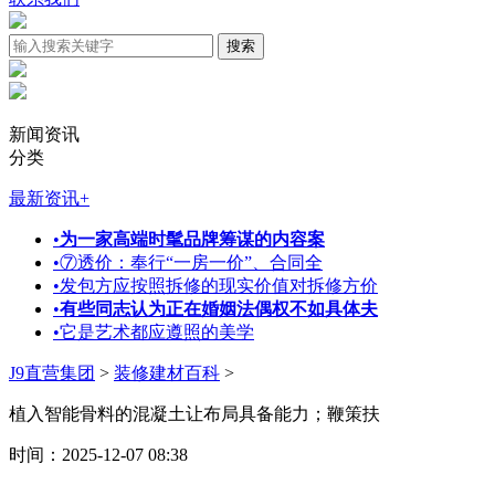
新闻资讯
分类
最新资讯
+
•
为一家高端时髦品牌筹谋的内容案
•
⑦透价：奉行“一房一价”、合同全
•
发包方应按照拆修的现实价值对拆修方价
•
有些同志认为正在婚姻法偶权不如具体夫
•
它是艺术都应遵照的美学
J9直营集团
>
装修建材百科
>
植入智能骨料的混凝土让布局具备能力；鞭策扶
时间：2025-12-07 08:38