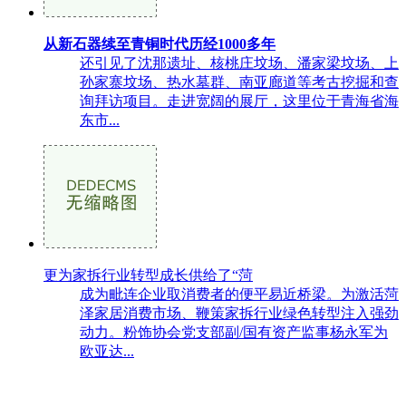
从新石器续至青铜时代历经1000多年
还引见了沈那遗址、核桃庄坟场、潘家梁坟场、上
孙家寨坟场、热水墓群、南亚廊道等考古挖掘和查
询拜访项目。走进宽阔的展厅，这里位于青海省海
东市...
更为家拆行业转型成长供给了“菏
成为毗连企业取消费者的便平易近桥梁。为激活菏
泽家居消费市场、鞭策家拆行业绿色转型注入强劲
动力。粉饰协会党支部副/国有资产监事杨永军为
欧亚达...