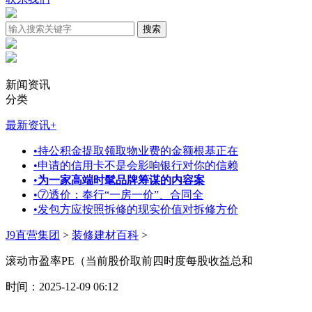
新闻资讯
分类
最新资讯
+
•
持公积金提取领取物业费的金额根基正在
•
申请的信用卡不是会影响银行对你的信赖
•
为一家高端时髦品牌筹谋的内容案
•
⑦透价：奉行“一房一价”、合同全
•
发包方应按照拆修的现实价值对拆修方价
J9直营集团
>
装修建材百科
>
滚动市盈率PE（当前股价取前四时度每股收益总和
时间：2025-12-09 06:12