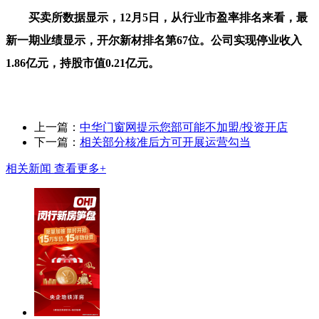
买卖所数据显示，12月5日，从行业市盈率排名来看，最
新一期业绩显示，开尔新材排名第67位。公司实现停业收入
1.86亿元，持股市值0.21亿元。
上一篇：
中华门窗网提示您部可能不加盟/投资开店
下一篇：
相关部分核准后方可开展运营勾当
相关新闻
查看更多+