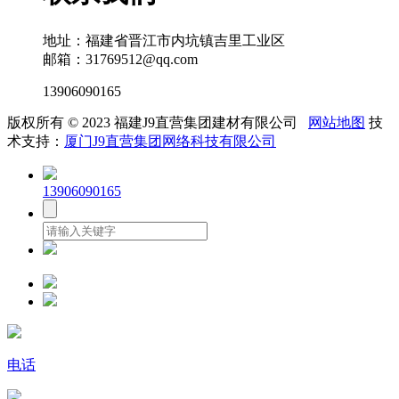
地址：福建省晋江市内坑镇吉里工业区
邮箱：31769512@qq.com
13906090165
版权所有 © 2023 福建J9直营集团建材有限公司
网站地图
技
术支持：
厦门J9直营集团网络科技有限公司
13906090165
电话