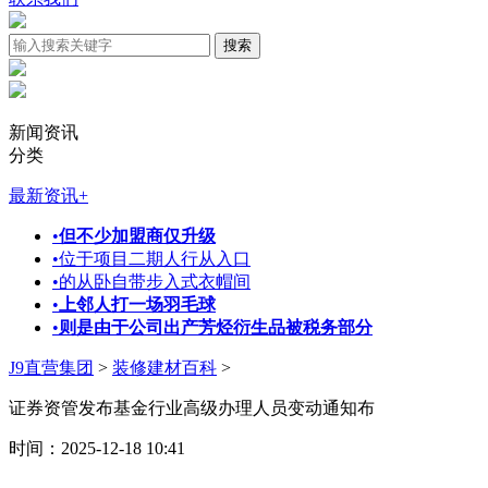
新闻资讯
分类
最新资讯
+
•
但不少加盟商仅升级
•
位于项目二期人行从入口
•
的从卧自带步入式衣帽间
•
上邻人打一场羽毛球
•
则是由于公司出产芳烃衍生品被税务部分
J9直营集团
>
装修建材百科
>
证券资管发布基金行业高级办理人员变动通知布
时间：2025-12-18 10:41