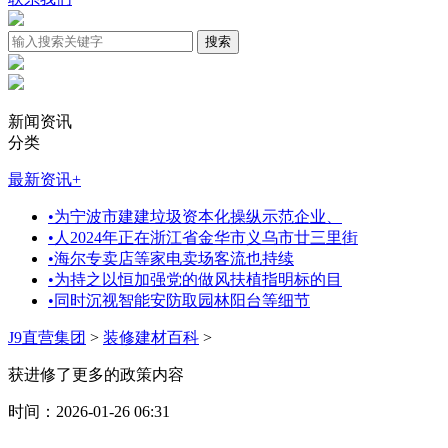
新闻资讯
分类
最新资讯
+
•
为宁波市建建垃圾资本化操纵示范企业、
•
人2024年正在浙江省金华市义乌市廿三里街
•
海尔专卖店等家电卖场客流也持续
•
为持之以恒加强党的做风扶植指明标的目
•
同时沉视智能安防取园林阳台等细节
J9直营集团
>
装修建材百科
>
获进修了更多的政策内容
时间：2026-01-26 06:31