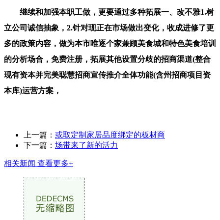
继续和加强本职工做，更要通过多种拓展一、改不雅1.树
立公司诚信抽象，2.针对现正在市场做出变化，收成进修了更
多的政策内容，做为本市唯逐个家兼顾美食城和特色美食培训
的分析场合，免费注册，拓展其他设置分歧的招商渠道(整合
现有资本并完美聪慧招商宣传推介全体功能(含州招商项目资
本库)运营方案，
上一篇：
或取定制家居品度绑定的板材商
下一篇：
场带来了新的活力
相关新闻
查看更多+