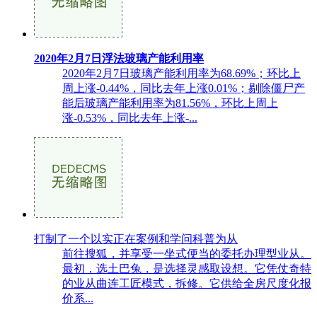
2020年2月7日浮法玻璃产能利用率
2020年2月7日玻璃产能利用率为68.69%；环比上
周上涨-0.44%，同比去年上涨0.01%；剔除僵尸产
能后玻璃产能利用率为81.56%，环比上周上
涨-0.53%，同比去年上涨-...
打制了一个以实正在案例和学问科普为从
前往搜狐，并享受一坐式便当的委托办理型业从。
最初，选土巴兔，是选择灵感取设想。它凭仗奇特
的业从曲连工匠模式，拆修。它供给全房尺度化报
价系...