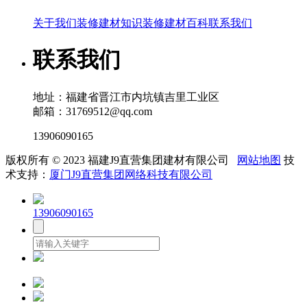
关于我们
装修建材知识
装修建材百科
联系我们
联系我们
地址：福建省晋江市内坑镇吉里工业区
邮箱：31769512@qq.com
13906090165
版权所有 © 2023 福建J9直营集团建材有限公司
网站地图
技
术支持：
厦门J9直营集团网络科技有限公司
13906090165