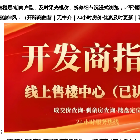
层/朝向户型、及时采光模仿、拆修细节沉浸式浏览，✅平湖跨
律风：（开辟商曲营｜无中介｜24小时房价/优惠及时更新｜现
；