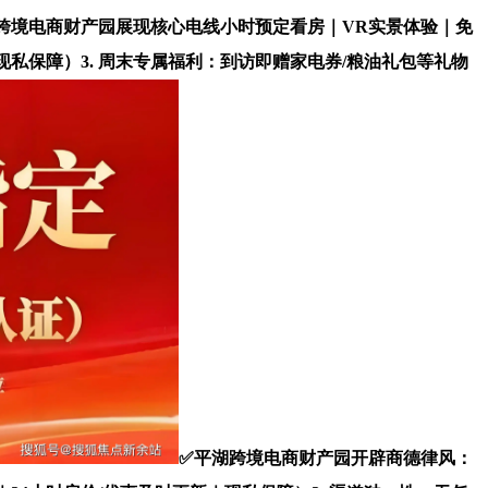
境电商财产园展现核心电线小时预定看房｜VR实景体验｜免
私保障）3. 周末专属福利：到访即赠家电券/粮油礼包等礼物
✅平湖跨境电商财产园开辟商德律风：