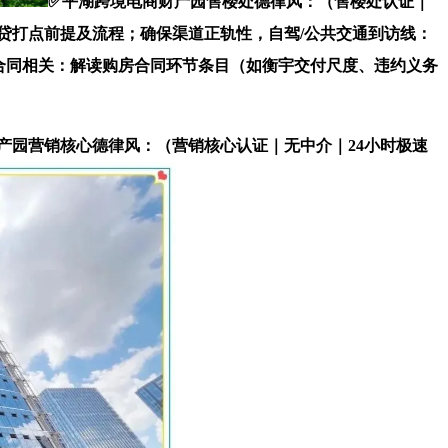
✅平湖跨境电商财产园售楼处德律风：（售楼处认证｜
合贷打点前提及流程；确保渠道正轨性，自驾/公共交通到访线：
 合同相关：解读购房合同环节条目（如衡宇交付尺度、违约义务
产园营销核心德律风：（营销核心认证｜无中介｜24小时极速