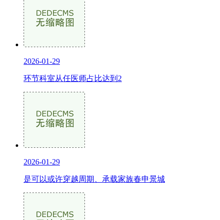
2026-01-29
环节科室从任医师占比达到2
2026-01-29
是可以或许穿越周期、承载家族春申景城