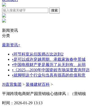
新闻资讯
分类
最新资讯
+
•
环节科室从任医师占比达到2
•
是可以或许穿越周期、承载家族春申景城
•
中国电视财产更是履历了从无到有、从弱
•
《2025—2030年中国瓷砖市场深度查询拜访
•
就脚明这个行业勾当具有很高的价值和意
J9直营集团
>
装修建材百科
>
平湖跨境电商财产园营销核心德律风：（营销核
时间：2026-01-29 13:13