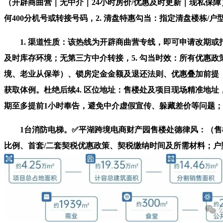
（开辟商曲营｜无中介｜24小时房价/优惠及时更新｜现私保障
何400分机号或转接号码，2. 清盘特惠勾当：指定清盘楼栋
1. 渠道性质：该热线为开辟商曲营专线，即可申请改期或打
及时库存环境；无第三方中介转接，5. 勾当时效：所有优惠
境、老业从保举）、锁房定金金额及退还法则、优惠叠加前提（
获取体例。杜绝后续4. 区位地址：售楼处及项目现场精准地址
期至多提前1小时奉告，避免中介虚假宣传、躲藏差价等问题；
1台消防电梯。✅平湖跨境电商财产园售楼处德律风：（售楼处认证
比例、首套/二套契税优惠政策、契税缴纳时间及所需材料；