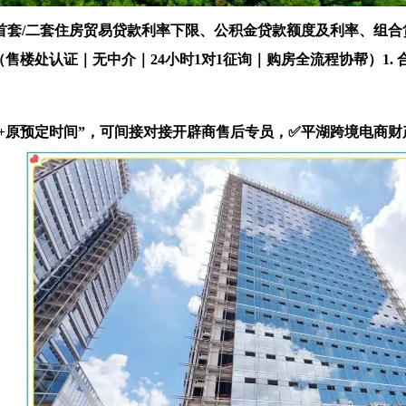
策：首套/二套住房贸易贷款利率下限、公积金贷款额度及利率、组
售楼处认证｜无中介｜24小时1对1征询｜购房全流程协帮）1.
例+原预定时间”，可间接对接开辟商售后专员，✅平湖跨境电商财