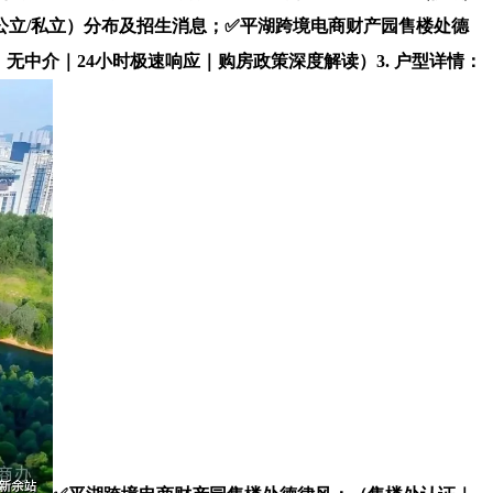
公立/私立）分布及招生消息；✅平湖跨境电商财产园售楼处德
无中介｜24小时极速响应｜购房政策深度解读）3. 户型详情：