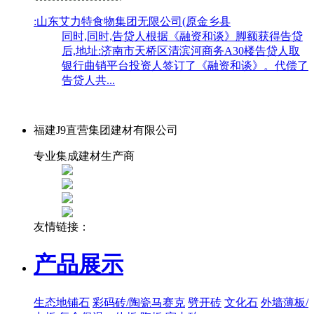
:山东艾力特食物集团无限公司(原金乡县
同时,同时,告贷人根据《融资和谈》脚额获得告贷
后,地址:济南市天桥区清滨河商务A30楼告贷人取
银行曲销平台投资人签订了《融资和谈》。代偿了
告贷人共...
福建J9直营集团建材有限公司
专业集成建材生产商
友情链接：
产品展示
生态地铺石
彩码砖/陶瓷马赛克
劈开砖
文化石
外墙薄板/