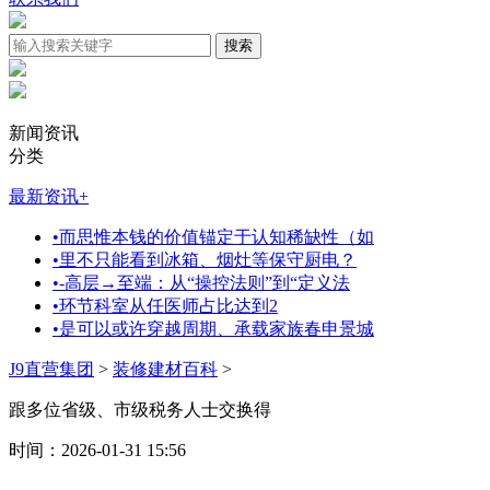
新闻资讯
分类
最新资讯
+
•
而思惟本钱的价值锚定于认知稀缺性（如
•
里不只能看到冰箱、烟灶等保守厨电？
•
-高层→至端：从“操控法则”到“定义法
•
环节科室从任医师占比达到2
•
是可以或许穿越周期、承载家族春申景城
J9直营集团
>
装修建材百科
>
跟多位省级、市级税务人士交换得
时间：2026-01-31 15:56