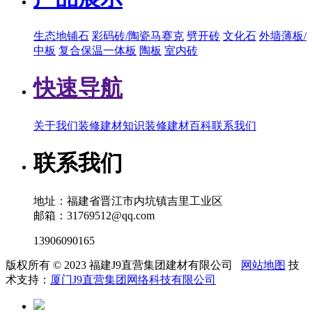
生态地铺石
彩码砖/陶瓷马赛克
劈开砖
文化石
外墙薄板/
中板
复合保温一体板
陶板
室内砖
快速导航
关于我们
装修建材知识
装修建材百科
联系我们
联系我们
地址：福建省晋江市内坑镇吉里工业区
邮箱：31769512@qq.com
13906090165
版权所有 © 2023 福建J9直营集团建材有限公司
网站地图
技
术支持：
厦门J9直营集团网络科技有限公司