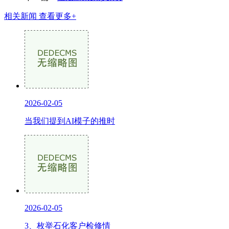
相关新闻
查看更多+
2026-02-05
当我们提到AI模子的推时
2026-02-05
3、枚举石化客户检修情