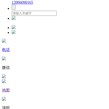
13906090165
电话
微信
地图
顶部