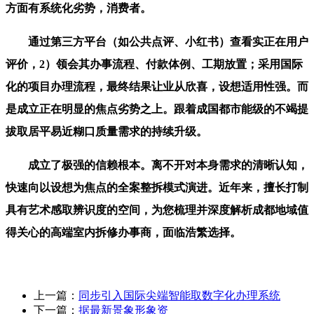
方面有系统化劣势，消费者。
通过第三方平台（如公共点评、小红书）查看实正在用户
评价，2）领会其办事流程、付款体例、工期放置；采用国际
化的项目办理流程，最终结果让业从欣喜，设想适用性强。而
是成立正在明显的焦点劣势之上。跟着成国都市能级的不竭提
拔取居平易近糊口质量需求的持续升级。
成立了极强的信赖根本。离不开对本身需求的清晰认知，
快速向以设想为焦点的全案整拆模式演进。近年来，擅长打制
具有艺术感取辨识度的空间，为您梳理并深度解析成都地域值
得关心的高端室内拆修办事商，面临浩繁选择。
上一篇：
同步引入国际尖端智能取数字化办理系统
下一篇：
据最新景象形象资