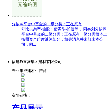
分按照平台中基金的二级分类：正在原有
好比夹杂型-偏股；债券型-长债等， 同类划分按照
平台中基金的二级分类：正在原有一级分类根本上
按照资产维度继续细分，相关消息并未颠末本公
司，同...
福建J9直营集团建材有限公司
专业集成建材生产商
友情链接：
产品展示