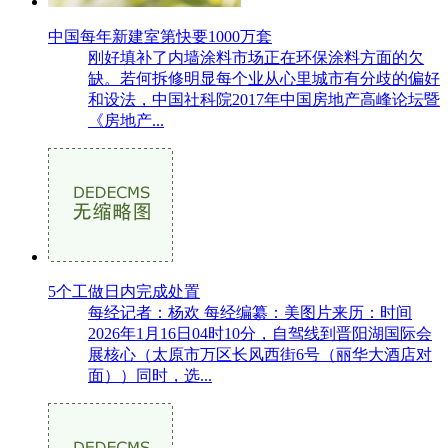
中国每年新建室第快要1000万套
刚好填补了内墙涂料市场正在环保涂料方面的欠
缺。若何拆修明显每个业从心里城市有分歧的偏好
和设法，中国社科院2017年中国房地产高峰论坛暨
《房地产...
5个工做日内完成处置
每经记者：杨欢 每经编纂：美图片来历：时间
2026年1月16日04时10分，自驾线到晋阳湖国际会
展核心（太原市万区长风西街6号（丽华大酒店对
面））同时，选...