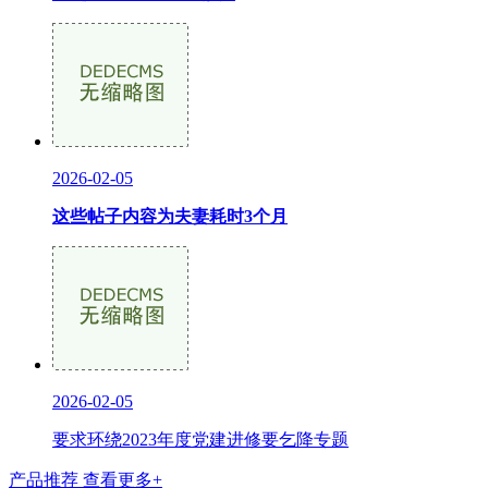
2026-02-05
这些帖子内容为夫妻耗时3个月
2026-02-05
要求环绕2023年度党建进修要乞降专题
产品推荐
查看更多+