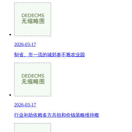
2026-03-17
制省、市一流的城郊参不雅农业园
2026-03-17
行业补助依赖多方共担和价钱策略维持概