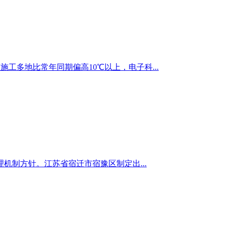
施工多地比常年同期偏高10℃以上，电子科...
制方针。江苏省宿迁市宿豫区制定出...