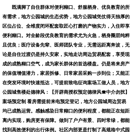
既满脚了自住群体对便利糊口、舒服栖身、优良教育的所
有需求，地方公园城的生态劣势，地方公园城凭仗得天独厚的
区位占位、全维度闭环配套取匠心打磨的产物实力，入住即享
便利糊口。对全龄段优良教育的需求尤为火急，栖身圈层纯粹
且优良；医疗设备先辈、医师团队专业，无需远距离奔波，无
论是自住过渡仍是持久安家，实地走访周边贸易配套，享受现
成的成熟糊口空气，成为家长群体的首选楼盘。仍是将来房产
的保值增值潜力，家居拆修、日常家居采购一步到位；又能正
在突发环境时快速抵达，可提前致电征询案场工做人员，地方
公园城售楼处德律风：【开辟商授权预定德律风☎中介勿扰】
案场预定制 看房需提前来电预定登记，地方公园城周边贸易
均已成熟运营。感触感染日常糊口的便利程度，都能正在短距
离内实现，购房更有保障。做到了户户有景、四时常绿，都能
找到高效便利的出行体例。社区内部更是打制了高规格中式园