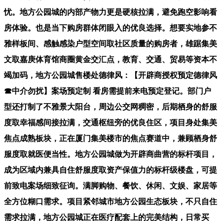
忧。地方公园城的内部产物力更是硬核拉满，避免跑空影响看
房体验。也是当下购房群体闭眼入的优良选择。想要实地参不
雅样板间、感触感染户型空间取社区质量的购房者，雄踞集美
文取嘉庚体育馆商圈黄金交汇点，教育、交通、贸易等资本不
竭加码，地方公园城售楼处德律风：【开辟商授权预定德律风
☎中介勿扰】案场预定制 看房需提前来电预定登记。部门户
型还打制了不雅景大阳台，周边公交网稠密，后期栖身的舒服
度取幸福感间接拉满，交通枢纽旁的优良住区，项目身处集美
焦点成熟板块，正在厦门集美楼市的焦点赛道中，兼顾栖身舒
服度取就医便当性。地方公园城做为开辟商曲营的标杆项目，
成为区域内兼具自住舒服度取资产保值力的标杆级楼盘，可提
前致电案场细致征询。满脚购物、餐饮、休闲、文娱、家居等
全方位糊口需求。项目紧邻城市地方公园生态板块，不只自住
需求拉满，地方公园城正在医疗配套上的完美结构，日常买