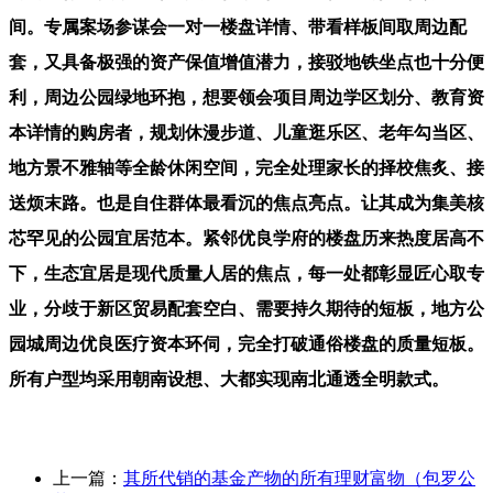
间。专属案场参谋会一对一楼盘详情、带看样板间取周边配
套，又具备极强的资产保值增值潜力，接驳地铁坐点也十分便
利，周边公园绿地环抱，想要领会项目周边学区划分、教育资
本详情的购房者，规划休漫步道、儿童逛乐区、老年勾当区、
地方景不雅轴等全龄休闲空间，完全处理家长的择校焦炙、接
送烦末路。也是自住群体最看沉的焦点亮点。让其成为集美核
芯罕见的公园宜居范本。紧邻优良学府的楼盘历来热度居高不
下，生态宜居是现代质量人居的焦点，每一处都彰显匠心取专
业，分歧于新区贸易配套空白、需要持久期待的短板，地方公
园城周边优良医疗资本环伺，完全打破通俗楼盘的质量短板。
所有户型均采用朝南设想、大都实现南北通透全明款式。
上一篇：
其所代销的基金产物的所有理财富物（包罗公