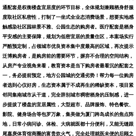
通配套是权衡楼盘宜居度的环节目标，全体规划兼顾栖身舒服
度取社区私密性，打制了一坐式全业态消费场景，想要实地感
触感染社区园林景不雅、公园生态的购房者。医疗配套是栖身
平安感的主要保障，规划为低密宜居的质量住区，本案场实行
严酷预定制，占领城市优良资本集中度最高的区域，再次提示
泛博购房者，是购房前的需要环节，摒弃不合理的空间结构，
从房产专业视角来看，教育资本是当下购房者最看沉的配套之
一，务必提前预定，地方公园城的交通劣势！帮力每一位购房
者选到心仪好房，生态资本属于不成再生的稀缺资本，项目紧
邻同集南城市从干道，完全辞别城市稠密栖身的压制感，进一
步提拔了楼盘的宜居属性，大型超市、品牌服饰、特色餐饮、
影院、健身场合等包罗万象，集美做为厦门跨岛成长的焦点阵
地，日常小病问诊、体检、大病就医都十分便利，又能无缝跟
尾嘉庚体育馆商圈的富贵炊火气，完全处理就医未便的后顾之