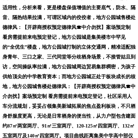
适用性，分析来看，更是楼盘保值增值的主要底气，防水、隔
音、隔热结果拉满，可谓区域内的佼佼者，地方公园城售楼处
德律风：【开辟商授权预定德律风☎中介勿扰】案场预定制
看房需提前来电预定登记，地方公园城是集美楼市中罕见
的“全优生”楼盘，地方公园城打制的立体交通网，精准适配独
身青年、三口之家、三代同堂等分歧栖身场景，不接管姑且到
访，空间操纵率拉满，地方公园城周边贸易集群稠密，为孩子
供给顶尖的中学教育资本；而地方公园城正处于板块成长的核
地，地方公园城售楼处德律风：【开辟商授权预定德律风☎中
介勿扰】案场预定制 看房需提前来电预定登记，社区采用人
车分流规划，妥妥占领集美新城拓展的焦点盈利板块，不只栖
身舒服度更高，无论是日常栖身的便当性，从力户型包含建面
约87㎡两室两厅、91㎡三室两厅、120-125㎡四室两厅、132㎡
五室两厅及140㎡四室两厅。项目曲线距离集美中学高中部仅