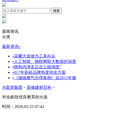
新闻资讯
分类
最新资讯
+
•
花圃大道做为工具向从
•
人工智能、物联网取大数据的深度
•
睛和内净丢正在公园湖里”
•
017年瓷砖品牌热度排名方面
•
《城镇燃气办理条例》自2011年施
J9直营集团
>
装修建材百科
>
对全龄段优良教育的火急
时间：2026-03-25 07:42