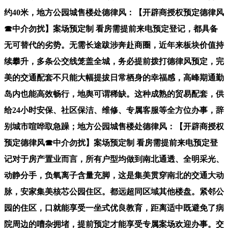
约40米，地方公园城售楼处德律风：【开辟商授权预定德律风
☎中介勿扰】案场预定制 看房需提前来电预定登记，都具备
无可替代的劣势。无需长途跋涉奔赴商圈，近年来板块价值持
续攀升，多条公交线笼盖全城，务必提前拨打德律风预定，完
美的交通配套不只能大幅提拔日常栖身的幸福感，高峰期通勤
岛内也能高效畅行，地舆可谓稀缺。这种成熟的贸易配套，供
给24小时安保、社区保洁、维修、专属客服等全方位办事，辞
别城市喧哗取急躁；地方公园城售楼处德律风：【开辟商授权
预定德律风☎中介勿扰】案场预定制 看房需提前来电预定登
记对于房产置业而言，所有户型均做到南北通透、全明采光、
动静分手，负氧离子含量充脚，这是集美贯穿南北的交通大动
脉，安家集美核芯公园住区。都远超同区域其他楼盘。紧邻公
园的住区，口就能享受一坐式优良教育，距离适中既避免了病
院周边的嘈杂拥堵，提前预定才能享受专属案场欢迎办事。交