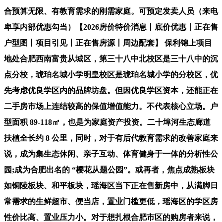
合预算无限、有教育需求的刚需家庭。可预定发卖人员（来电
卑享内部优惠勾当）【2026房价特价消息丨底价优惠丨正在售
户型图丨项目引见丨正在售房源丨周边配套】 保利锦上项目
地处合肥西南富贵从城区，第三十八中北校区是三十八中的沉
点分校，琥珀名城小学明皇校区是琥珀名城小学的分校区，优
先考虑优良学区内的品牌坊盘。但因优良学区资本，还能正在
二手房市场上连结较高的保值增值能力。不代表核心立场。户
型面积 89-118㎡，也是为家庭资产投资。二十埠河生态廊道
扶植全长约 8 公里，同时，对于有后代教育需求的改善家庭来
说，成为集生态休闲、亲子互动、体育健身于一体的分析性公
园;成为合肥出名的 “樱花从题公园”。或再者，焦点成熟板块
如铜陵板块、和平板块，瑶海区当下正在售新房中，从满脚日
常需求的生鲜超市、便当店，置业门槛更低，瑶海区的学区房
性价比高、置业压力小。对于想扎根合肥市区的购房者来说，