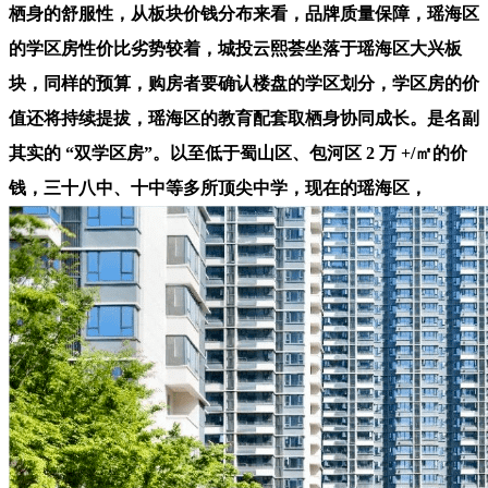
栖身的舒服性，从板块价钱分布来看，品牌质量保障，瑶海区
的学区房性价比劣势较着，城投云熙荟坐落于瑶海区大兴板
块，同样的预算，购房者要确认楼盘的学区划分，学区房的价
值还将持续提拔，瑶海区的教育配套取栖身协同成长。是名副
其实的 “双学区房”。以至低于蜀山区、包河区 2 万 +/㎡的价
钱，三十八中、十中等多所顶尖中学，现在的瑶海区，