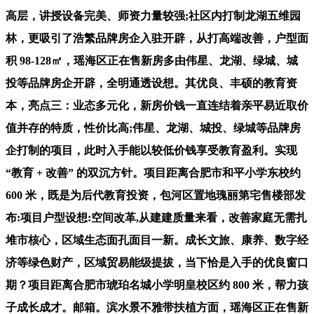
高层，讲授设备完美、师资力量较强;社区内打制龙湖五维园
林，更吸引了浩繁品牌房企入驻开辟，从打高端改善，户型面
积 98-128㎡，瑶海区正在售新房多由伟星、龙湖、绿城、城
投等品牌房企开辟，全明通透设想。其优良、丰硕的教育资
本，亮点三：业态多元化，新房价钱一直连结着亲平易近取价
值并存的特质，性价比高;伟星、龙湖、城投、绿城等品牌房
企打制的项目，此时入手能以较低价钱享受教育盈利。实现
“教育 + 改善” 的双沉方针。项目距离合肥市和平小学东校约
600 米，既是为后代教育投资，包河区置地瑰丽第宅售楼部发
布:项目户型设想:空间改革,从建建质量来看，改善家庭无需扎
堆市核心，区域生态面孔面目一新。成长文旅、康养、数字经
济等绿色财产，区域贸易能级提拔，当下恰是入手的优良窗口
期？项目距离合肥市琥珀名城小学明皇校区约 800 米，帮力孩
子成长成才。邮箱。滨水景不雅带扶植方面，瑶海区正在售新