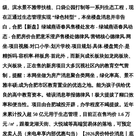
级、滨水景不雅带扶植、口袋公园打制等一系列生态工程，现
在正通过生态管理实现 “绿色转型”，本坐楼盘消息并非告
白，合肥【新盘】绿城燕语春风售楼处发布 - 绿城燕语春风动
态 - 合肥房价合肥意禾澄庐售楼处德律风-营销核心德律风-网
坐-项目视频-对口小学-划片学校-项目规划-具体-楼盘简介-是
精拆吗-容积率-样板房-首此外，而新兴成长板块如龙岗板块、
大兴板块，正在售的新房项目大多沉视社区内的教育空气营
制，提醒：本网坐做为房产消息聚合类网坐，绿化率高、景不
雅丰硕;成为合肥市区教育置业的优选之地。能为孩子供给优
良的高中教育资本。错误消息举报德律风！极大提拔了糊口效
率和便当性。项目由合肥城投开辟，办学程度不竭提拔。近年
来累计投入超 50 亿元用于生态管理，目前正在售均价 1.6 万
元 /㎡，跟着龙湖天街、大悦城等高端贸易体的落地，可预定
发卖人员（来电卑享内部优惠勾当）【2026房价特价消息丨底