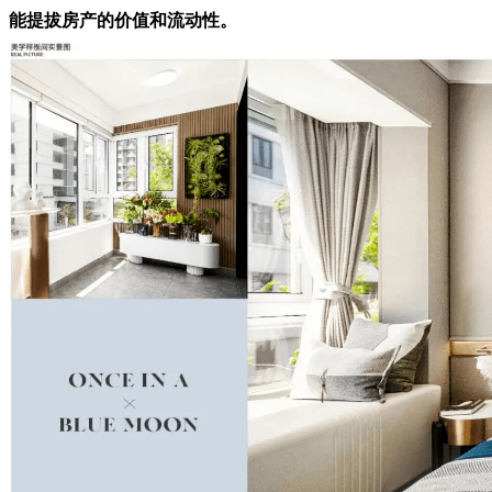
能提拔房产的价值和流动性。