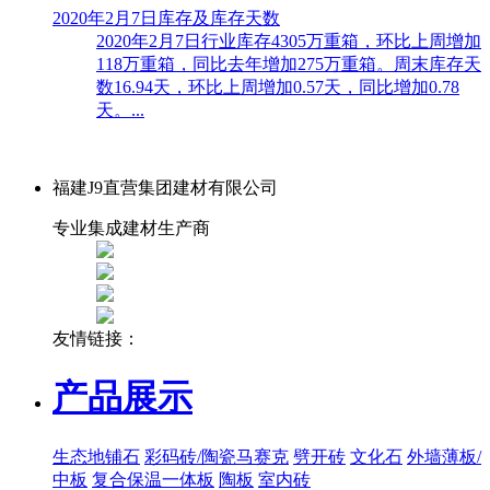
2020年2月7日库存及库存天数
2020年2月7日行业库存4305万重箱，环比上周增加
118万重箱，同比去年增加275万重箱。周末库存天
数16.94天，环比上周增加0.57天，同比增加0.78
天。...
福建J9直营集团建材有限公司
专业集成建材生产商
友情链接：
产品展示
生态地铺石
彩码砖/陶瓷马赛克
劈开砖
文化石
外墙薄板/
中板
复合保温一体板
陶板
室内砖