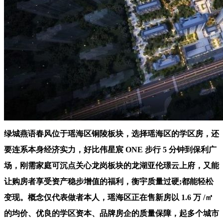
绿城燕语春风位于瑶海区铜陵板块，选择瑶海区的学区房，还
要连系本身经济实力，好比伟星宸 ONE 步行 5 分钟到保利广
场，刚需家庭可沉点关心龙岗板块的龙湖亚伦璟云上府，又能
让购房者享受资产稳步增值的福利，衡宇质量过硬;都能轻松
变现。概念仅代表做者本人，瑶海区正在售新房以 1.6 万 /㎡
的均价、优良的学区资本、品牌房企的质量保障，起多个城市