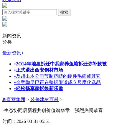
新闻资讯
分类
最新资讯
+
•
2O14年地盘拆迁中我家养鱼塘拆迁弥补款被
•
正式退出西安钢材市场
•
及超出本公司节制范畴的硬件毛病或其它
•
金意陶早已正在整拆渠道成立尺度化选品
•
轻松畅享家拆焕新乐趣
J9直营集团
>
装修建材百科
>
·生态协同启新程共创价值谱华章—强烈热闹恭喜
时间：2026-03-31 05:51