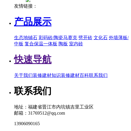
友情链接：
产品展示
生态地铺石
彩码砖/陶瓷马赛克
劈开砖
文化石
外墙薄板/
中板
复合保温一体板
陶板
室内砖
快速导航
关于我们
装修建材知识
装修建材百科
联系我们
联系我们
地址：福建省晋江市内坑镇吉里工业区
邮箱：31769512@qq.com
13906090165