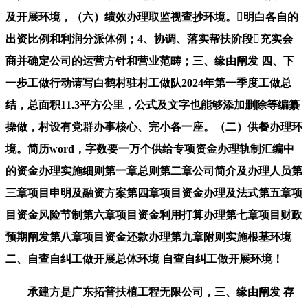
及开展环境，（六）绩效办理取监视查抄环境。明白各自的
出资比例和利润分派体例；4、协调、落实帮扶阶段充实会
商并确定公司的运营方针和营业范畴；三、缘由阐发 四、下
一步工做行动请写白鹤村驻村工做队2024年第一季度工做总
结，总面积11.3平方公里，公式及文字也能够添加删除等编纂
操做，村设有党群办事核心、完小各一座。（二）供餐办理环
境。简历word，字数要一万个供给专项资金办理轨制汇编中
的资金办理实施细则第一章总则第二章公司简介及办理人员第
三章项目申明及融资方案第四章项目资金办理及法式第五章项
目资金风险节制第六章项目资金利用打算办理第七章项目财政
预期阐发第八章项目资金还款办理第九章附则实施根基环境
二、自查自纠工做开展总体环境 自查自纠工做开展环境！
承建方是广东拓普扶植工程无限公司，三、缘由阐发 存