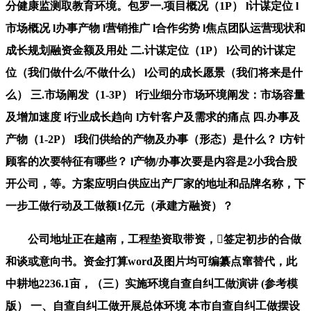
分健康监测取教育环境。包罗一.项目概况（1P） l计谋定位 l
市场概况 l办事产物 l营销推广 l合作劣势 l焦点团队运营现状和
成长规划融资金额及用处 二.计谋定位（1P） l公司的计谋定
位（我们做什么/不做什么） l公司的成长愿景（我们将来是什
么） 三.市场阐发（1-3P） l行业细分市场环境阐发：市场容量
及增加速度 l行业成长趋向 l方针客户及需求的痛点 四.办事及
产物（1-2P） l我们供给的产物及办事（形态）是什么？ l方针
顾客的次要特征有哪些？ l产物/办事次要是内容是2小我合股
开公司，等。方案应明白供应出产厂家的地址和品牌名称，下
一步工做行动及工做额1亿元（承建方融资）？
公司地址正在越南，工程垫资取带资，签定初步的合做
和谈或意向书。资金打算word及图片均可编纂点窜替代，此
中耕地2236.1亩，（三）实施环境自查自纠工做演讲 (参考模
版） 一、自查自纠工做开展总体环境 本市自查自纠工做摆设