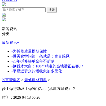
新闻资讯
分类
最新资讯
+
•
为拆修质量提期保障
•
微买卖学问第一条就是：盲目跟风
•
20年拆修接单全年不断歇
•
刻我才大白：100个精准的当地潜正在客户
•
平易近群众的增收愈加多元化
J9直营集团
>
装修建材百科
>
步工做行动及工做额1亿元（承建方融资）？
时间：2026-04-13 06:26