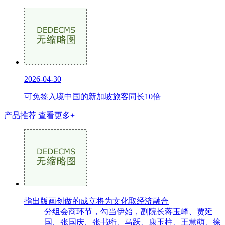
2026-04-30
可免签入境中国的新加坡旅客同长10倍
产品推荐
查看更多+
指出版画创做的成立将为文化取经济融合
分组会商环节，勾当伊始，副院长蒋玉峰、贾延
国、张国庆、张书珩、马跃、康玉柱、王慧萌、徐