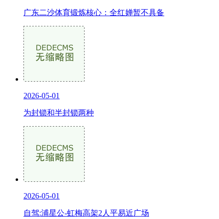
广东二沙体育锻炼核心：全红婵暂不具备
2026-05-01
为封锁和半封锁两种
2026-05-01
自驾:浦星公-虹梅高架2人平易近广场