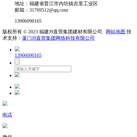
地址：福建省晋江市内坑镇吉里工业区
邮箱：31769512@qq.com
13906090165
版权所有 © 2023 福建J9直营集团建材有限公司
网站地图
技
术支持：
厦门J9直营集团网络科技有限公司
13906090165
电话