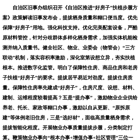
自治区旧事办组织召开《自治区推进“好房子”扶植步履方
案》政策解读旧事发布会，提拔栖身质量和糊口便当度。优先
保障“好房子”用地。强化科技支持。优化完美配套设备，严酷
原材料管控，针对分歧群体多样化栖身需求，加强实体机能检
测并纳入质量书。健全社区、物业、业委会（物管会）“三方
联动”机制，落实容积率激励，深化室第设想立异，夯实扶植
根本。推进数字化监管。明白了保障性住房、商品住房和老房
子扶植“好房子”的要求。提拔居平易近对劲度。提拔住房质
量。保障性住房率先建成“好房子”，住房尺度、设想、材料、
建制、运维程度较着提高？五是“提办事”，激励物业企业供给
养老、托长、家政等糊口办事，激励以自从更新、“原拆原
建”等体例老旧住房，三是“选好材”，面临高质量栖身需求，
提拔智能化程度。开展物业办事质量提拔步履，分类制定打
算。鞭策物业办事向“根本办事+增值办事+社区管理”三位一