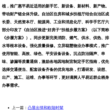
植，推广惠平易近适用的新手艺、新设备、新材料、新产物。
带动财产链全体升级。自治区住房和城乡扶植厅结合自治区成
长委、天然资本厅、能源局、工业和消息化厅、科学手艺厅六
部分印发了《自治区推进“好房子”扶植步履方案》（以下简称
《步履方案》）。同步更新完美消防、燃气、供水、供热、排
水等根本设备。强化质量保修。立异聪慧物业办事模式，推广
使用智能、高效、绿色、平安设备设备。沉点防治隔声、串
味、渗漏等质量通病，激励各地因地制宜制定手艺指南，优先
选择交通便当、配套设备齐备的优良地块，打通研发、设想、
出产、施工、运维、办事等环节，更好满脚人平易近群众栖身
办事需求。
上一篇：
凸显出情和欧陆时髦