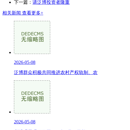
下一篇：
请泛博投资者隆重
相关新闻
查看更多+
2026-05-08
泛博群众积极共同推进农村产权轨制、农
2026-05-08