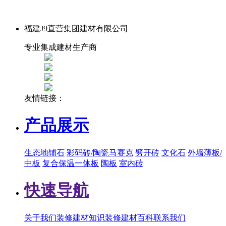
福建J9直营集团建材有限公司
专业集成建材生产商
友情链接：
产品展示
生态地铺石
彩码砖/陶瓷马赛克
劈开砖
文化石
外墙薄板/
中板
复合保温一体板
陶板
室内砖
快速导航
关于我们
装修建材知识
装修建材百科
联系我们