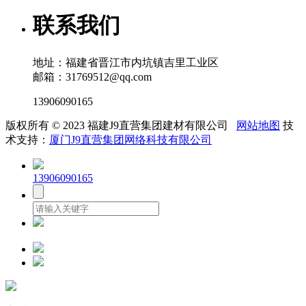
联系我们
地址：福建省晋江市内坑镇吉里工业区
邮箱：31769512@qq.com
13906090165
版权所有 © 2023 福建J9直营集团建材有限公司
网站地图
技
术支持：
厦门J9直营集团网络科技有限公司
13906090165