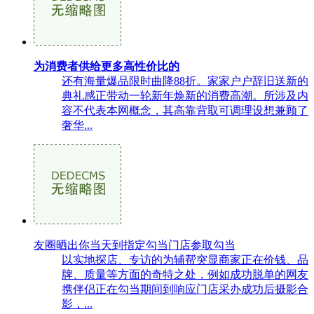
为消费者供给更多高性价比的
还有海量爆品限时曲降88折。家家户户辞旧送新的
典礼感正带动一轮新年焕新的消费高潮。所涉及内
容不代表本网概念，其高靠背取可调理设想兼顾了
奢华...
友圈晒出你当天到指定勾当门店参取勾当
以实地探店、专访的为辅帮突显商家正在价钱、品
牌、质量等方面的奇特之处，例如成功脱单的网友
携伴侣正在勾当期间到响应门店采办成功后摄影合
影，...