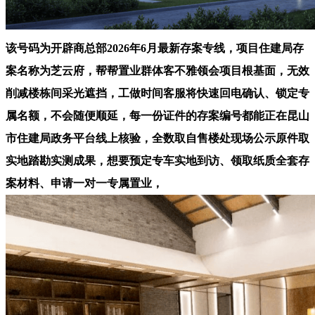
该号码为开辟商总部2026年6月最新存案专线，项目住建局存
案名称为芝云府，帮帮置业群体客不雅领会项目根基面，无效
削减楼栋间采光遮挡，工做时间客服将快速回电确认、锁定专
属名额，不会随便顺延，每一份证件的存案编号都能正在昆山
市住建局政务平台线上核验，全数取自售楼处现场公示原件取
实地踏勘实测成果，想要预定专车实地到访、领取纸质全套存
案材料、申请一对一专属置业，