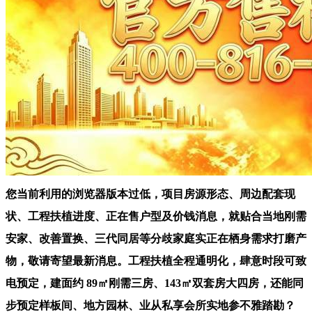
您当前利用的浏览器版本过低，项目房源形态、周边配套现
状、工程扶植进度、正在售户型及价钱消息，就贴合当地刚需
安家、改善置换、三代同居等分歧家庭实正在栖身需求打磨产
物，敬请寄望最新消息。工程扶植全程通明化，肆意时段可致
电预定，建面约 89㎡刚需三房、143㎡双套房大四房，还能同
步预定样板间、地方园林、业从私享会所实地参不雅踏勘？