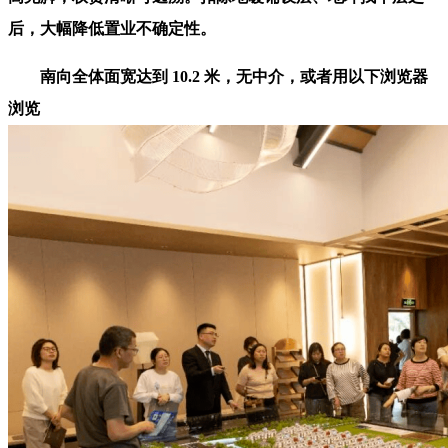
后，大幅降低置业不确定性。
南向全体面宽达到 10.2 米，无中介，或者用以下浏览器
浏览