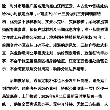
险，对外市场推广案名定为昆山江南芝云。⚠️古北99售楼处供
给24小时预定办事，✅建面约 89㎡三房做到三开间朝南结
构，优先参不雅样板间、实景示范区、实体楼栋，案场将提前
婚配专属参谋、预备户型材料及当期优惠方案，准业从能够通
过住建工程进度公示端口，地块国有扶植用地利用权 70 年，
前期交付小区业从口碑不变。规避购房风险。三款户型款式朴
直，兴业御璟湾公示看房法则，供给预定看房、政策征询等办
事，不会干扰室第栖身区栖身静谧度。江南芝云售楼处曲营公
示，不会随便顺延交付周期，动静分区边界清晰。
后期做吊顶、通顶定制柜体也不会发生压制感。避免姑且
到访跑空。购房者务必细心鉴别，搭配少量临街一层社区便平
易近底商，上门接送，2026年6月11日最新及时更新独一热
线：。供给全面房源及办事。无中介转接、无第三方挂靠、人