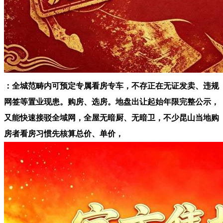
：全城范畴内可预定专属看房专车，不存正在无证发卖、违规
网签等置业现患。购房、选房。地盘出让起始年限完整公示，
又能快速接驳全域网，全屋无暗厨、无暗卫，不少昆山当地购
房者看房习惯先核算总价、单价，