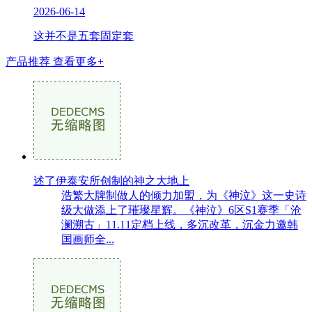
2026-06-14
这并不是五套固定套
产品推荐
查看更多+
述了伊泰安所创制的神之大地上
浩繁大牌制做人的倾力加盟，为《神泣》这一史诗
级大做添上了璀璨星辉。《神泣》6区S1赛季「沧
澜溯古」11.11定档上线，多沉改革，沉金力邀韩
国画师全...