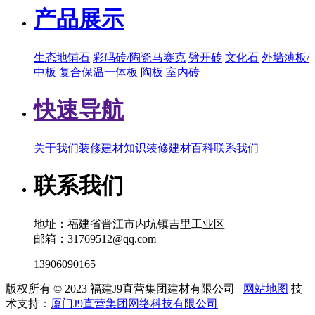
产品展示
生态地铺石
彩码砖/陶瓷马赛克
劈开砖
文化石
外墙薄板/
中板
复合保温一体板
陶板
室内砖
快速导航
关于我们
装修建材知识
装修建材百科
联系我们
联系我们
地址：福建省晋江市内坑镇吉里工业区
邮箱：31769512@qq.com
13906090165
版权所有 © 2023 福建J9直营集团建材有限公司
网站地图
技
术支持：
厦门J9直营集团网络科技有限公司