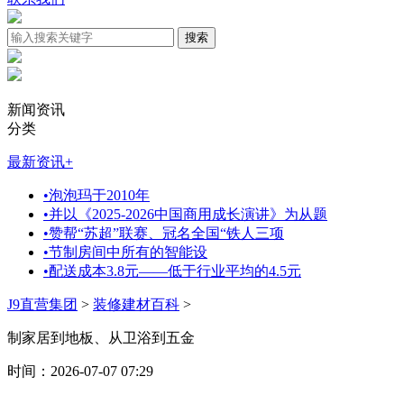
新闻资讯
分类
最新资讯
+
•
泡泡玛于2010年
•
并以《2025-2026中国商用成长演讲》为从题
•
赞帮“苏超”联赛、冠名全国“铁人三项
•
节制房间中所有的智能设
•
配送成本3.8元——低于行业平均的4.5元
J9直营集团
>
装修建材百科
>
制家居到地板、从卫浴到五金
时间：2026-07-07 07:29