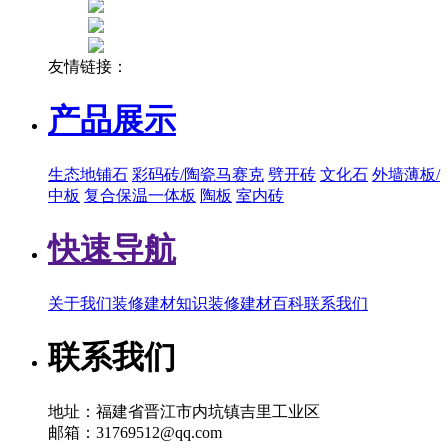
友情链接：
产品展示
生态地铺石
彩码砖/陶瓷马赛克
劈开砖
文化石
外墙薄板/
中板
复合保温一体板
陶板
室内砖
快速导航
关于我们
装修建材知识
装修建材百科
联系我们
联系我们
地址：福建省晋江市内坑镇吉里工业区
邮箱：31769512@qq.com