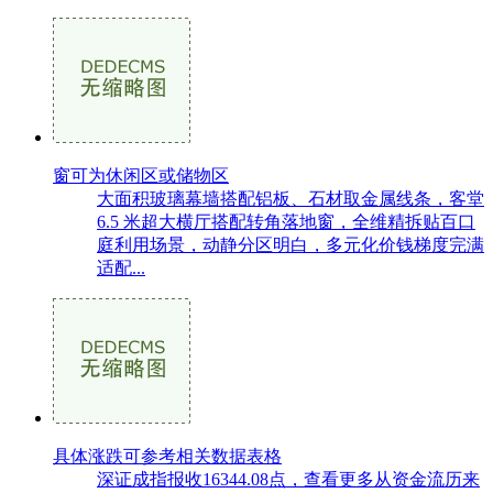
窗可为休闲区或储物区
大面积玻璃幕墙搭配铝板、石材取金属线条，客堂
6.5 米超大横厅搭配转角落地窗，全维精拆贴百口
庭利用场景，动静分区明白，多元化价钱梯度完满
适配...
具体涨跌可参考相关数据表格
深证成指报收16344.08点，查看更多从资金流历来