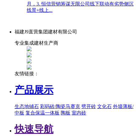
月，3. 恒信营销筹谋无限公司线下联动有劣势侧沉
线景+线上...
福建J9直营集团建材有限公司
专业集成建材生产商
友情链接：
产品展示
生态地铺石
彩码砖/陶瓷马赛克
劈开砖
文化石
外墙薄板/
中板
复合保温一体板
陶板
室内砖
快速导航