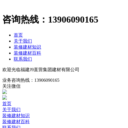
咨询热线：
13906090165
首页
关于我们
装修建材知识
装修建材百科
联系我们
欢迎光临福建J9直营集团建材有限公司
业务咨询热线：
13906090165
关注微信
首页
关于我们
装修建材知识
装修建材百科
联系我们