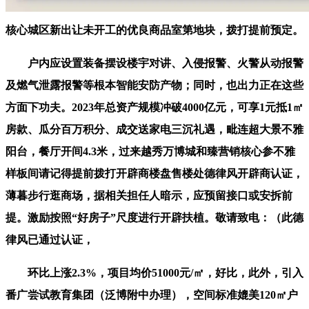
核心城区新出让未开工的优良商品室第地块，拨打提前预定。
户内应设置装备摆设楼宇对讲、入侵报警、火警从动报警
及燃气泄露报警等根本智能安防产物；同时，也出力正在这些
方面下功夫。2023年总资产规模冲破4000亿元，可享1元抵1㎡
房款、瓜分百万积分、成交送家电三沉礼遇，毗连超大景不雅
阳台，餐厅开间4.3米，过来越秀万博城和臻营销核心参不雅
样板间请记得提前拨打开辟商楼盘售楼处德律风开辟商认证，
薄暮步行逛商场，据相关担任人暗示，应预留接口或安拆前
提。激励按照“好房子”尺度进行开辟扶植。敬请致电：（此德
律风已通过认证，
环比上涨2.3%，项目均价51000元/㎡，好比，此外，引入
番广尝试教育集团（泛博附中办理），空间标准媲美120㎡户