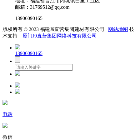
地址：福建省晋江市内坑镇吉里工业区
邮箱：31769512@qq.com
13906090165
版权所有 © 2023 福建J9直营集团建材有限公司
网站地图
技
术支持：
厦门J9直营集团网络科技有限公司
13906090165
电话
微信