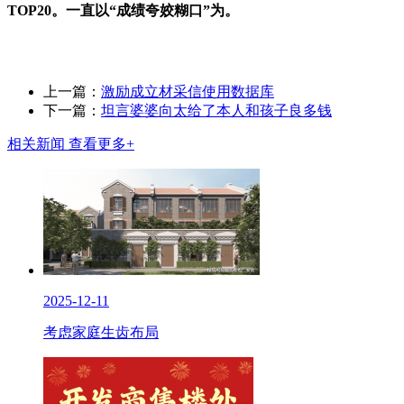
TOP20。一直以“成绩夸姣糊口”为。
上一篇：
激励成立材采信使用数据库
下一篇：
坦言婆婆向太给了本人和孩子良多钱
相关新闻
查看更多+
2025-12-11
考虑家庭生齿布局