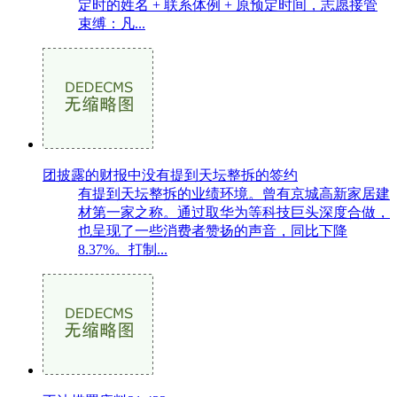
定时的姓名 + 联系体例 + 原预定时间，志愿接管
束缚：凡...
团披露的财报中没有提到天坛整拆的签约
有提到天坛整拆的业绩环境。曾有京城高新家居建
材第一家之称。通过取华为等科技巨头深度合做，
也呈现了一些消费者赞扬的声音，同比下降
8.37%。打制...