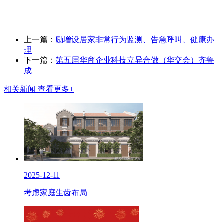
上一篇：
励增设居家非常行为监测、告急呼叫、健康办
理
下一篇：
第五届华商企业科技立异合做（华交会）齐鲁
成
相关新闻
查看更多+
2025-12-11
考虑家庭生齿布局