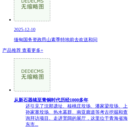
2025-12-10
缅甸国务资政昂山素季特地前去欢送和问
产品推荐
查看更多+
从新石器续至青铜时代历经1000多年
还引见了沈那遗址、核桃庄坟场、潘家梁坟场、上
孙家寨坟场、热水墓群、南亚廊道等考古挖掘和查
询拜访项目。走进宽阔的展厅，这里位于青海省海
东市...