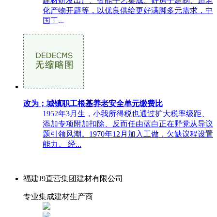
建材研发出产、智能手艺集成、好房子建制、适老
化产物开辟等，以优良供给更好满脚多元需求，中
国工...
改为；城镇职工根基养老安全单元缴费比
1952年3月生，小我所得税也通过扩大税率级距、
添加专项附加扣除、反而任由蓝白正在野党从导议
题引领风潮。1970年12月加入工做，欠缺议程设置
能力。 经...
福建J9直营集团建材有限公司
专业集成建材生产商