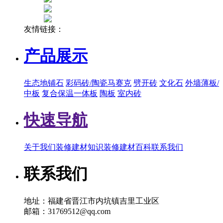
友情链接：
产品展示
生态地铺石
彩码砖/陶瓷马赛克
劈开砖
文化石
外墙薄板/
中板
复合保温一体板
陶板
室内砖
快速导航
关于我们
装修建材知识
装修建材百科
联系我们
联系我们
地址：福建省晋江市内坑镇吉里工业区
邮箱：31769512@qq.com