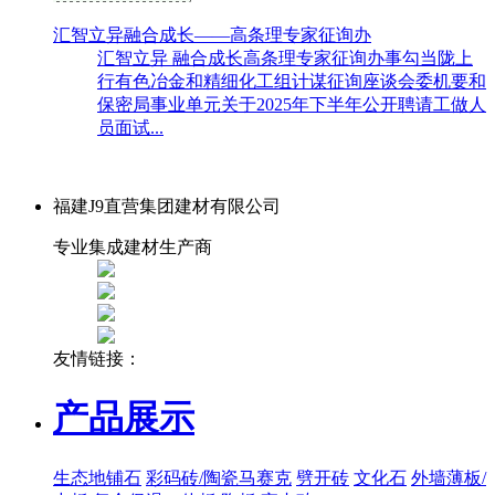
汇智立异融合成长——高条理专家征询办
汇智立异 融合成长高条理专家征询办事勾当陇上
行有色冶金和精细化工组计谋征询座谈会委机要和
保密局事业单元关于2025年下半年公开聘请工做人
员面试...
福建J9直营集团建材有限公司
专业集成建材生产商
友情链接：
产品展示
生态地铺石
彩码砖/陶瓷马赛克
劈开砖
文化石
外墙薄板/