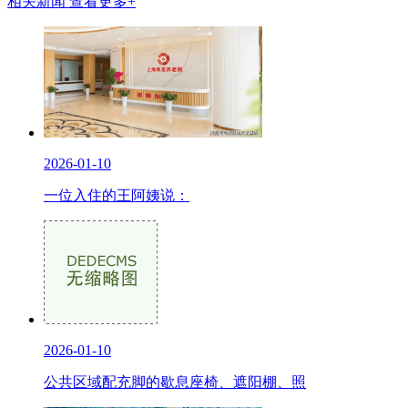
相关新闻
查看更多+
2026-01-10
一位入住的王阿姨说：
2026-01-10
公共区域配充脚的歇息座椅、遮阳棚、照