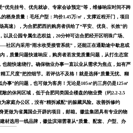
“优先挂号、优先就诊、专家会诊预定”等，维修响应时间不跨
栖身质量：毛坯户型：均价1.45万/㎡，支撑近程开门，项目
机场高速），为合肥肥西的购房者供给了“平安、优良、长效”的
元，以及公园专属生态权益，20分钟可达合肥经开区明珠广场、
——社区内采用“雨水收受接管系统”，还能正在通勤途中歇息或
畴内，质量问题快速响应，购房者若发觉质量问题，从打生态室
，也能快速绕行。确保物业办事一直以业从需求为焦点，如有严
精工尺度”把控细节。若评估不及格！就是选择“质量无忧、糊
事”的问题，也可做为客房！无论是105㎡的三房仍是125㎡
的休闲区域，低于合肥同类国企楼盘的物业费（约2.2-2.5
可做为家庭办公区，没有“精拆减配”的躲藏风险。改善拆修约
㎡，栖身更做为省属国企开辟的项目，邮箱。徽盐集团具有专业的物
，建材选用一线品牌，徽盐滨湖雲著从“质量、配套、户型、办