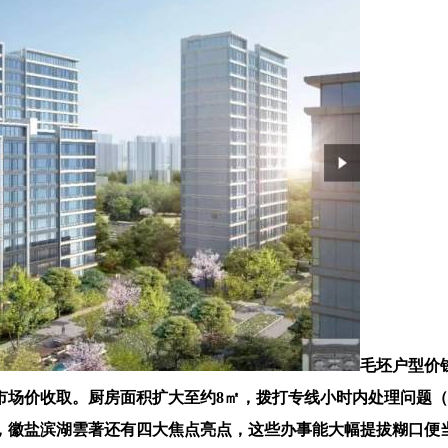
毛坯户型价钱
市场价收取。厨房面积扩大至约8㎡，拨打专线小时内处理问题
，徽盐滨湖雲著还有四大焦点亮点，这些办事能大幅提拔糊口便当