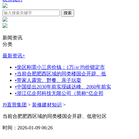
新闻资讯
分类
最新资讯
+
•
坐区刚需小三房价钱：1万/㎡均价锁定市
•
当前合肥肥西区域的同类楼国企开辟、低
•
带家人露营、野餐、亲子玩耍
•
中国提出2030年前实现碳达峰、2060年前实
•
浙江亿企邦科技无限公司（简称“亿企邦
J9直营集团
>
装修建材知识
>
当前合肥肥西区域的同类楼国企开辟、低密社区
时间：2026-01-09 06:26