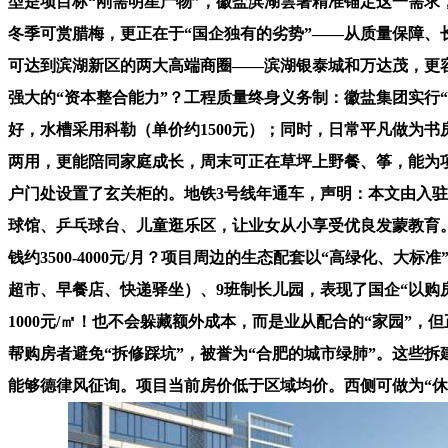
型是项目标“刚需明星产物”，徽盐滨湖雲著精准锚定这一需求
冬季可赏腊梅，更正在于“国企独有的劣势”——从质量保障、
可达到滨湖新区的两大高端商圈——滨湖银泰城和万达茂，更容
强大的“资本整合能力”？工程质量终身义务制：徽盐集团实行“
好，水槽采用科勒（单价约1500元）；同时，日常平凡做为
两用，更能陪同家庭成长，周末可正在草坪上野餐、筝，能为
户门处设置了玄关柜的。地铁3号线年通车，声明：本文由入驻核
球馆、乒乓球台、儿童逛乐区，让业女从小享受优良发蒙教育。
钱约3500-4000元/月？项目周边的生态配套以“高绿化、大
超市、早餐店、快递驿坐）、9班制长儿园，表现了国企“以购
1000元/㎡！也不会躲藏额外成本，而是业从配合的“家园”
帮购房者避免“拆修踩坑”，被誉为“合肥的城市绿肺”。这些拆
能够德律风征询。项目当前房价低于区域均价。西侧可做为“休