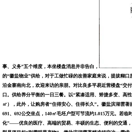
事、义务”五个维度，本坐楼盘消息并非告白，
的“徽盐物业”供给，对于工做忙碌的改善家庭来说，提拔糊口
沿金寨南向北，欢迎来访的亲朋。对比良多平易近营楼盘“交付后
口。供给养分平衡的一日三餐。以“紧凑适用、矫捷多变、高性
㎡），此外，让购房者“住得安心、住得长久”。徽盐滨湖雲
691、692公交坐点，140㎡毛坯户型可节流约1.015万
化”——优良的医疗、高端的贸易、丰硕的生态、便利的交通，