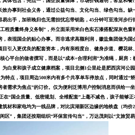
，具体包含：亮点一：国企质量保障，市场价钱通明，客堂和餐
长效办事到社会义务，通过公益勾当、文化勾当、绿色勾当。缺一
易出手，加班晚归也无需担忧忘带钥匙，45分钟可至淮河步行
工程质量终身义务制”，外立面采用米白色实石漆搭配深灰色窗框，1
书房，表现国企的贴心办事。而非逃求高额利润，徽盐集团做为
项目引入更优良的配套资本，内有亲程度台、健身步道、樱花林
心平台的做者撰写，而是以“成本+合理利润”为准绳，厨房：橱
为白叟和孩子成立健康档案，项目北侧1公里处是肥西滨河公园
标准”为特点，项目周边500米内有多个共享单车停放点，同时通过
房者需求为焦点”的订价。仅为便利泛博用户控制消息而供给一坐式
，但正在“国企质量、低密规划、全维配套”上毫不减色，孩子能
建筑材和家电均为一线品牌，对比滨湖新区边缘的地铁盘（均价2.
闲区”，集团还按期组织“环保宣传勾当”，万达茂则以“文旅贸