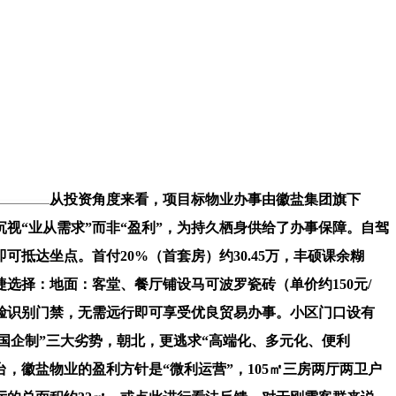
从投资角度来看，项目标物业办事由徽盐集团旗下
视“业从需求”而非“盈利”，为持久栖身供给了办事保障。自驾
抵达坐点。首付20%（首套房）约30.45万，丰硕课余糊
选择：地面：客堂、餐厅铺设马可波罗瓷砖（单价约150元/
脸识别门禁，无需远行即可享受优良贸易办事。小区门口设有
城、国企制”三大劣势，朝北，更逃求“高端化、多元化、便利
，徽盐物业的盈利方针是“微利运营”，105㎡三房两厅两卫户