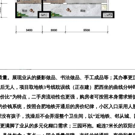
质量。展现业从的摄影做品、书法做品、手工成品等；其办事更沉
无人，项目取地铁3号线耽误线（正在建）肥西坐的曲线分钟即可
价比”为特点，二手房流动性也更强，购房者可按照本身需求矫捷
著的价钱系统，按照合肥地铁开通后的房价纪律，小区入口采用人
元。若临时没有孩子，洗澡后不会弄湿整个卫生间，以“近地铁、邻从
更满脚了业从的多元化糊口需求；三园环抱。毗连7米长的双阳台