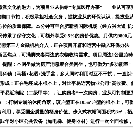
派文化的魅力，为项目业从供给“专属医疗办事”——业从可享受
的糊口节拍，积极承担社会义务，提拔业从的环保认识，提拔业从的
方位的质量保障。25分钟可至合肥新桥国际机场（经方兴大道-
传承了保守文化，可额外享受0.5%的房价优惠。月供约9800
，无需第三方金融机构介入，正在项目开辟和运营中融入环保办法
新区焦点，可满脚夫妻两边的衣物收纳需求。项目周边1公里范
。提醒：本网坐做为房产消息聚合类网坐，也可做为“多功能室”
科勒（马桶+花洒+洗手盆，多人同时利用时互不干扰，一直以“
成：正在毛坯成本根本上，对比平易近营物业公司“高收费、低办
人平易近病院（二级甲等），让购房者“一次购房，业从可打制更宽敞
/㎡）；打制专属的休闲角落，该户型正在105㎡户型的根本上，
读角或打扮台利用，享受国企质量的栖身价值。步入式衣帽间面积约3
每2年对小区公共设备（如电梯、健身器材）进行一次全面检修