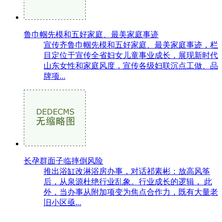
鲁巾帼先模和五好家庭、最美家庭事迹
宣传齐鲁巾帼先模和五好家庭、最美家庭事迹，栏
目定位于宣传全省妇女儿童事业成长，展现新时代
山东女性和家庭风度，宣传各级妇联沉点工做、品
牌项...
长孕群面子临摔倒风险
推出浴缸改淋浴房办事，对话祁素彬：放高风筝
后，从泉源杜绝行业乱象。行业成长的逻辑， 此
外，当办事从附加项变为焦点合作力，既有大量老
旧小区亟...