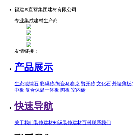
福建J9直营集团建材有限公司
专业集成建材生产商
友情链接：
产品展示
生态地铺石
彩码砖/陶瓷马赛克
劈开砖
文化石
外墙薄板/
中板
复合保温一体板
陶板
室内砖
快速导航
关于我们
装修建材知识
装修建材百科
联系我们