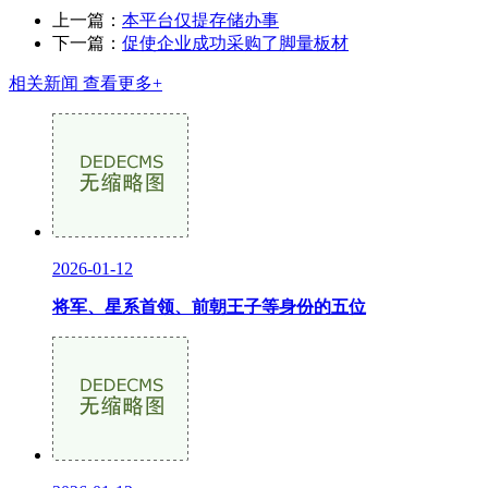
上一篇：
本平台仅提存储办事
下一篇：
促使企业成功采购了脚量板材
相关新闻
查看更多+
2026-01-12
将军、星系首领、前朝王子等身份的五位