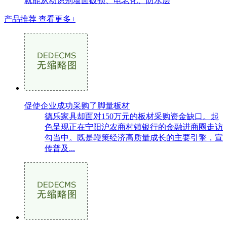
就能从动识别墙面破损、电老化、防水层
产品推荐
查看更多+
促使企业成功采购了脚量板材
德乐家具却面对150万元的板材采购资金缺口。起
色呈现正在宁阳沪农商村镇银行的金融进商圈走访
勾当中。既是鞭策经济高质量成长的主要引擎，宣
传普及...