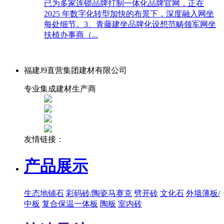
已为多家连锁品牌打制一体化品牌官网，正在
2025 年数字化转型加快的布景下，深度融入网坐
每处细节。3、青藤建坐品牌化设想范畴领军网坐
扶植办事商（...
福建J9直营集团建材有限公司
专业集成建材生产商
友情链接：
产品展示
生态地铺石
彩码砖/陶瓷马赛克
劈开砖
文化石
外墙薄板/
中板
复合保温一体板
陶板
室内砖