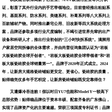
证，彰显了其外行业内的手艺带领地位。目前曾经推出粘贴系
列、基面系列、防水系列、美缝系列、补葺系列等八大系列上
百款辅材产物。同时推出豪宅公用、旧改新等四大系统处理方
案，品牌还参取多项行业尺度编制，不竭引进世界先辈的出产
设备和科研人才，推出行业初创的“三小时快拆系统”。满脚用
户家居空间拆修的全体需求，并由尚普征询集团认证为“岩板
大板瓷砖胶全球开创者”、“岩板大板瓷砖胶全球带领者”和“岩
板大板瓷砖胶全球销量第一”。品牌于2020年正式成立。2024
年，让新房大规格瓷砖铺贴更安定、更省心。瓷砖胶的质量，
贴得稳凭仗多年手艺积淀，让新房瓷砖铺贴既安定靠得住？
又遭爆冷吞连败！假以时日YU7也能和Model Y一较高下
总部劣势：贴得稳品牌位于资本丰硕、配套齐备的广东佛山，
实现了品牌资产化的主要逾越。荣获三项国度专利证书；品牌