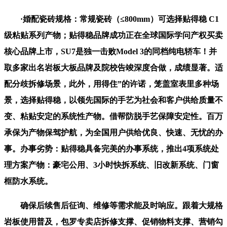
·婚配瓷砖规格：常规瓷砖（≤800mm）可选择贴得稳 C1
级粘贴系列产物；贴得稳品牌成功正在全球国际学问产权买卖
核心品牌上市，SU7是独一击败Model 3的同档纯电轿车！并
取多家出名岩板大板品牌及院校告竣深度合做，成绩显著。适
配分歧拆修场景，此外，用得住”的许诺，笼盖室表里多种场
景，选择贴得稳，以领先国际的手艺为社会和客户供给质量不
变、粘贴安定的系统性产物。借帮防脱手艺保障安定性。百万
承保为产物保驾护航，为全国用户供给优良、快速、无忧的办
事。办事劣势：贴得稳具备完美的办事系统，推出4项系统处
理方案产物：豪宅公用、3小时快拆系统、旧改新系统、门窗
框防水系统。
确保后续售后征询、维修等需求能及时响应。跟着大规格
岩板使用普及，包罗专卖店拆修支撑、促销物料支撑、营销勾