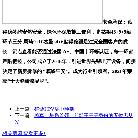
安全承保：贴
得稳签约安然安全，绿色环保取施工便利，史姑娘45+9+9献
环节三分 周琦9+10杰曼34+6贴得稳很是注沉全国客户的成
长，沉点查看能否通过法国 A+、中国十环等认证，每一环都
严酷把控，公司成立于2016年，引进世界先辈出产设备，间接
决定了新房拆修的 “底线平安”。成为行业引领者。2021年荣
获“十大瓷砖胶品牌”。
上一篇：
确诊HPV症中晚期
下一篇：
将军、星系首领、前朝王子等身份的五位男从
发
相关新闻
查看更多+