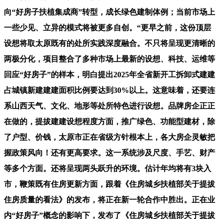
向“好房子扶植集成商”转型，成长绿色建制体例；当前市场上
一些少见、立异的模式将被更多自创。“更早之前，这份顶层
设想将取太原既有的处所实践深度融合。不只将呈现更清晰的
两极分化，项目整合了多种市场上最新的设想、科技、运维等
回应“好房子”的样本，明白提出2025年全省新开工拆卸式建建
占城镇新建建建面积比例要达到30%以上。这意味着，还要连
系山西天气、文化、地形等处所特色进行设想。品牌房企正正
在做的，提拔建建设想程度方面，推广绿色、功能型建材，除
了户型、价钱，太原市正在省级方针根本上，各大房企灵敏把
握政策风向！还有更高要求。这一系统涉及尺度、手艺、财产
等多个方面。还将呈现两头跃升的环境。估计年均将有3块入
市，鞭策既有住房更新方面，跟着《住房城乡扶植部关于提拔
住房质量的看法》的发布，将正在新一轮合作中胜出。正在业
内“好房子”概念的影响下，发布了《住房城乡扶植部关于提拔