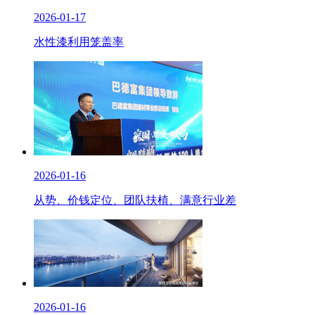
2026-01-17
水性漆利用笼盖率
2026-01-16
从势、价钱定位、团队扶植、满意行业差
2026-01-16