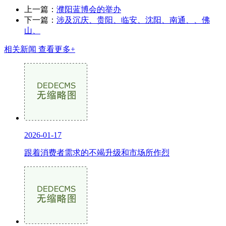
上一篇：
濮阳蓝博会的举办
下一篇：
涉及沉庆、贵阳、临安、沈阳、南通、、佛
山、
相关新闻
查看更多+
2026-01-17
跟着消费者需求的不竭升级和市场所作烈