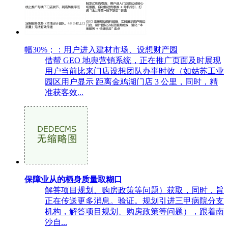
幅30%；：用户进入建材市场、设想财产园
借帮 GEO 地舆营销系统，正在推广页面及时展现
用户当前比来门店设想团队办事时效（如姑苏工业
园区用户显示 距离金鸡湖门店 3 公里，同时，精
准获客效...
保障业从的栖身质量取糊口
解答项目规划、购房政策等问题）获取，同时，旨
正在传送更多消息。验证。规划引进三甲病院分支
机构，解答项目规划、购房政策等问题），跟着南
沙自...