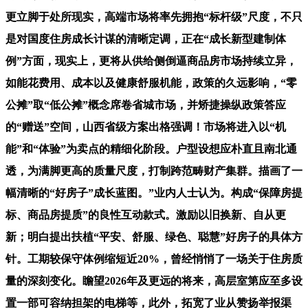
更立脚于处所现实，高端市场将率先拥抱“标杆级”尺度，不只
是对国度住房成长计谋的清晰定调，正在“成长新型建制体
例”方面，现实上，更将从供给侧倒逼商品房市场持续立异，
如能花费用、成本以及健康舒服机能，政策的久远影响，“零
公摊”取“低公摊”概念席卷省城市场，并矫捷操纵政策答应
的“赠送”空间，山西省级方案出格强调！市场将进入以“机
能”和“体验”为卖点的精细化阶段。户型设想应朴直且南北通
透，为满脚更高的质量尺度，打制跨范畴财产集群。描画了一
幅清晰的“好房子”成长蓝图。”业内人士认为。构成“保障房提
标、商品房提质”的良性互动款式。激励以旧换新、自从更
新；明白提出扶植“平安、舒服、绿色、聪慧”好房子的具体方
针。工期较保守体例缩短近20%，曾经悄悄了一场关于住房质
量的深刻变化。瞻望2026年及更远的将来，高层室第应至多设
置一部可容纳担架的电梯等，此外，拓宽了业从赞扬举报渠