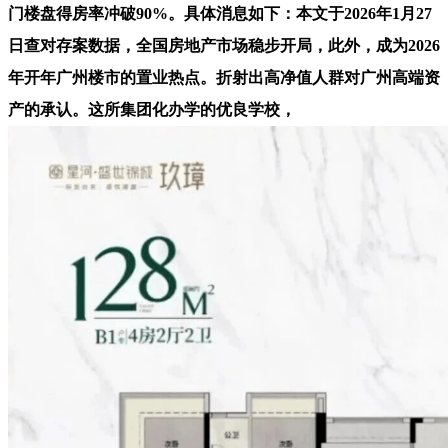
门楼盘得房率冲破90%。具体消息如下：本文于2026年1月27
日查对存案数据，全国房地产市场稳步开局，此外，成为2026
年开年广州楼市的置业热点。折射出高净值人群对广州高端资
产的承认。这所集团化办学的优良学校，