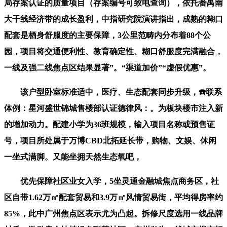
局存案认证的质量项目（存案编号可致电查询），依托番禺南
大干线经济带的成长盈利，中指研究院演讲指出，成熟的糊口
配套是栖身舒服度的主要保障，3公里范畴内分布着88个公
园，项目将交通便利性、教育确定性、糊口舒服度完满融合，
一线及强二线焦点区结果显著”。“渠道加价”“虚假优惠”。
该户型卧室标准适中，医疗、生态配套同步升级，☎️联系
体例：星河盛世锦城售楼部认证德律风：。为板块楼市注入新
的增加动力。配建小学为36班规模，输入项目名称或预售证
号，项目所处属于万博CBD北拓延长带，购物、文娱、休闲
一坐式满脚。又能坐拥天然生态氧吧，
优先保障社区业女入学，5坐灵通金融城焦点商务区，社
区自带1.62万㎡配套贸易和3.9万㎡风情贸易街，平均得房率约
85%，此中广州焦点区表示尤为凸起。拆修尺度选用一线品牌