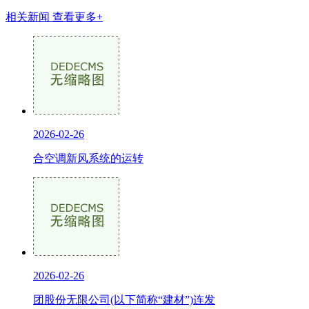
相关新闻
查看更多+
2026-02-26
合空调新风系统的运转
2026-02-26
团股份无限公司(以下简称“建材”)连发