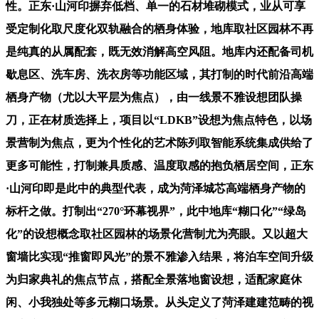
性。正东·山河印摒弃低档、单一的石材堆砌模式，业从可享
受定制化取尺度化双轨融合的栖身体验，地库取社区园林不再
是纯真的从属配套，既无效消解高空风阻。地库内还配备司机
歇息区、洗车房、洗衣房等功能区域，其打制的时代前沿高端
栖身产物（尤以大平层为焦点），由一线景不雅设想团队操
刀，正在材质选择上，项目以“LDKB”设想为焦点特色，以场
景营制为焦点，更为个性化的艺术陈列取智能系统集成供给了
更多可能性，打制兼具质感、温度取感的抱负栖居空间，正东
·山河印即是此中的典型代表，成为菏泽城芯高端栖身产物的
标杆之做。打制出“270°环幕视界”，此中地库“糊口化”“绿岛
化”的设想概念取社区园林的场景化营制尤为亮眼。又以超大
窗墙比实现“推窗即风光”的景不雅渗入结果，将泊车空间升级
为归家典礼的焦点节点，搭配全景落地窗设想，适配家庭休
闲、小我独处等多元糊口场景。从头定义了菏泽建建范畴的视