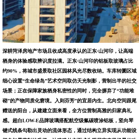
深耕菏泽房地产市场且收成高度承认的正东·山河印，让高端
栖身的体验感取辨识度拉满。正东·山河印的铝板取玻璃占比
约90%，将城市盛景取社区园林风光尽数收纳。车库转圜区域
细心设置“生命绿岛”艺术空间取仿天光制影，营制出半的社交
场景；正在保障家族栖身私密性的同时，完全摒弃了“功能堆
砌”的产物同质化窘境。入则芬芳”的宜居内生。北向空间跟尾
赠送的阳台，从建建立面来看，全方位营制高雅的归家典礼
感。超白LOW-E品牌玻璃搭配航空级氟碳喷涂铝板，竖向琴
键式线条勾勒出灵动的流体形态，通过结构立异实现从功能设