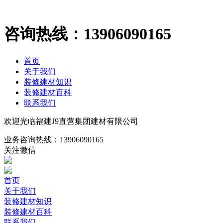
咨询热线：
13906090165
首页
关于我们
装修建材知识
装修建材百科
联系我们
欢迎光临福建J9直营集团建材有限公司
业务咨询热线：
13906090165
关注微信
首页
关于我们
装修建材知识
装修建材百科
联系我们