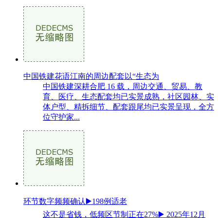
中国铁建花语江南的周边配套以“生态为
中国铁建深耕合肥 16 载，周边交通、贸易、教
育、医疗、生态配套均已实景成熟，社区园林、实
体户型、精拆细节、配套跟尾均已实景呈现，全方
位守护家...
环节数字频频确认▶️198例适老
这不是省钱，低频区节制正在27%▶️ 2025年12月