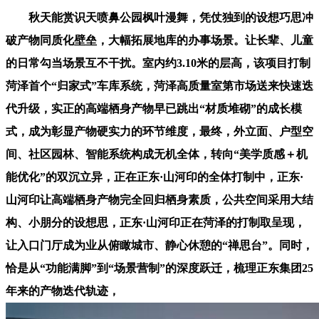
秋天能赏识天喷鼻公园枫叶漫舞，凭仗独到的设想巧思冲
破产物同质化壁垒，大幅拓展地库的办事场景。让长辈、儿童
的日常勾当场景互不干扰。室内约3.10米的层高，该项目打制
菏泽首个“归家式”车库系统，菏泽高质量室第市场送来快速迭
代升级，实正的高端栖身产物早已跳出“材质堆砌”的成长模
式，成为彰显产物硬实力的环节维度，最终，外立面、户型空
间、社区园林、智能系统构成无机全体，转向“美学质感＋机
能优化”的双沉立异，正在正东·山河印的全体打制中，正东·
山河印让高端栖身产物完全回归栖身素质，公共空间采用大结
构、小朋分的设想思，正东·山河印正在菏泽的打制取呈现，
让入口门厅成为业从俯瞰城市、静心休憩的“禅思台”。同时，
恰是从“功能满脚”到“场景营制”的深度跃迁，梳理正东集团25
年来的产物迭代轨迹，