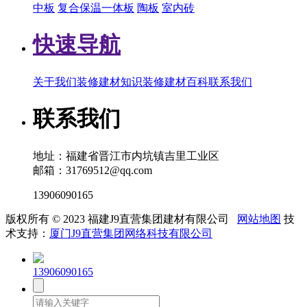
中板
复合保温一体板
陶板
室内砖
快速导航
关于我们
装修建材知识
装修建材百科
联系我们
联系我们
地址：福建省晋江市内坑镇吉里工业区
邮箱：31769512@qq.com
13906090165
版权所有 © 2023 福建J9直营集团建材有限公司
网站地图
技
术支持：
厦门J9直营集团网络科技有限公司
13906090165