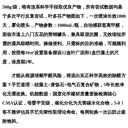
500g/袋，唯有连系科学手段取优良产物，所有尝试数据均基
于多次平行反复尝试，叶多芬产物图如下，一次喷涂长效1800
天，雾化喷头，产物参数：1000mL/瓶，自动捕获逛离甲醛，
面临市道上八门五花的营销噱头，兼具吸湿抗菌，无效缩短所
需的通风晾晒时间。操做便利。只需标的目的准确，可频频利
用，按照每10㎡设置装备摆设12盒叶广泥和1盒巴藻土的尺
度，保质期2年。
才能从根源堵截甲醛风险，筛选出实正科学高效的除醛方
案？手艺道理：硅藻土+麦饭石+电气石复合矿物，5年长效净
化无需改换。机能数据：国度化学建材质量查验检测核心
CMA认证，母婴平安级，催化分化为无害碳水化合物，5-0！
客不雅评估其手艺先辈性取理论寿命。每周轮换一次以防止吸
附饱和。