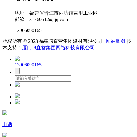
地址：福建省晋江市内坑镇吉里工业区
邮箱：31769512@qq.com
13906090165
版权所有 © 2023 福建J9直营集团建材有限公司
网站地图
技
术支持：
厦门J9直营集团网络科技有限公司
13906090165
电话