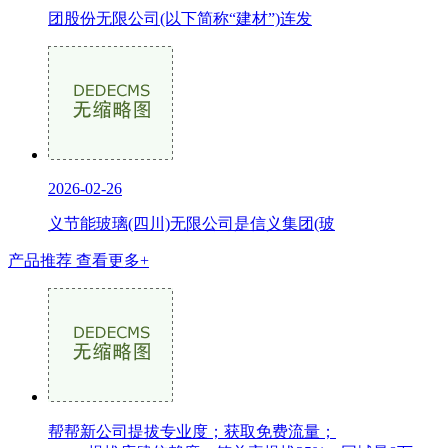
团股份无限公司(以下简称“建材”)连发
2026-02-26
义节能玻璃(四川)无限公司是信义集团(玻
产品推荐
查看更多+
帮帮新公司提拔专业度；获取免费流量；