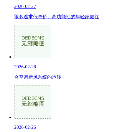
2026-02-27
很多逃求低总价、高功能性的年轻家庭往
2026-02-26
合空调新风系统的运转
2026-02-26