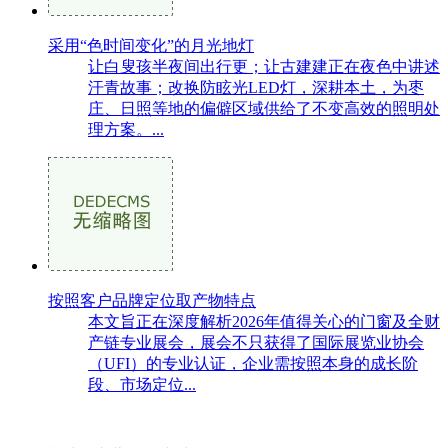
采用“色时间变化”的月光地灯
让白叟孩半夜间出行更；让古建建正在夜色中讲述
汗青故事；改换防眩光LED灯，深耕本土，为枣
庄、日照等地的偏僻区域供给了不变高效的照明处
理方案。...
按照客户品牌定位取产物特点
本文旨正在深度解析2026年值得关心的门窗及全财
产链专业展会，展会不只获得了国际展览业协会
（UFI）的专业认证，企业需按照本身的成长阶
段、市场定位...