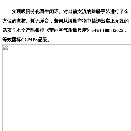
实现吸附分化再生闭环。对当前支流的除醛手艺进行了全
方位的查核。耗无乐音，若何从海量产物中筛选出实正无效的
选项？本文严酷根据《室内空气质量尺度》GB/T188832022，
等效国标CCMP3品级。