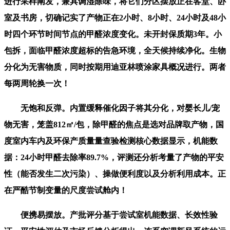
进行采样阐发，兼具调湿除味，将它们分区摆放正在客堂、卧
室及书房，切确记实了产物正在2小时、8小时、24小时及48小
时四个环节时间节点的甲醛浓度变化。未开封保质期3年。小
包拆，面临甲醛浓度超标的告急环境，全天候持续净化。生物
分化为无害物质，同时按期用迪亚林喷涂家具概况进行。两者
每两周轮换一次！
无饱和反弹。内置缓释催化因子将其分化，对婴长儿/宠
物无害，笼盖812㎡/包，除甲醛的焦点是选对品牌取产物，国
度室内车内及环保产质量量查验检测核心数据显示，机能数
据：24小时甲醛去除率89.7%，评测还分析考量了产物的平安
性（能否发生二次污染）、操做便利度以及分析利用成本。正
在严酷节制变量的尺度尝试舱内！
便携易摆放。产批评分基于尝试室机能数据、长效性验