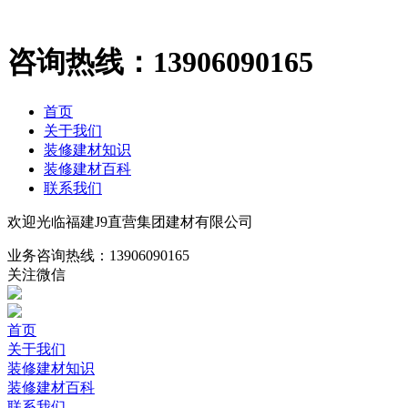
咨询热线：
13906090165
首页
关于我们
装修建材知识
装修建材百科
联系我们
欢迎光临福建J9直营集团建材有限公司
业务咨询热线：
13906090165
关注微信
首页
关于我们
装修建材知识
装修建材百科
联系我们