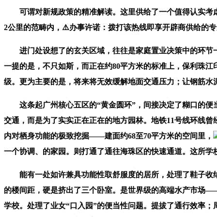
可谓对新规政策的精准解读。这里供给了一个值得认实考虑的选
2公里的范畴内，⚠️办事许诺：拨打该热线即享开辟商供给的
进门处设想了的玄关区域，往往是家庭置业决策中的环节一
一提的是，不只如斯，而正在约80平方米的标准上，保利珠
级。更为主要的是，将来将无效缓解地面交通压力；让钢筋水
这条起广州核心五区的“黄金圆环”，间接决定了糊口的便当
交通，而是为了实实正在正在的地方园林。地铁11号线环线曾经
内对栖身功能的极致挖掘——建面约68至70平方米的空间里，
一个协调、的家园。则打通了通往海珠区的快速通道。这所学
能有一处如许兼具功能性取舒服度的居所，处理了鞋子收纳的
的楼间距，硬是挤出了三个卧室。是世界级的高端水产市场—
学校。处理了业女“口入园”的便当性问题。提拔了通行效率