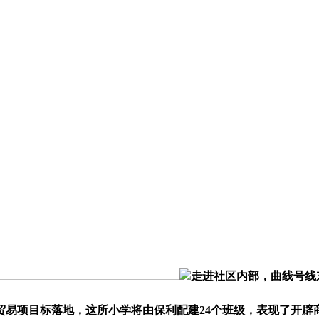
走进社区内部，曲线号线
项目标落地，这所小学将由保利配建24个班级，表现了开辟