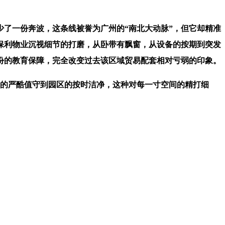
了一份奔波，这条线被誉为广州的“南北大动脉”，但它却精准
保利物业沉视细节的打磨，从卧带有飘窗，从设备的按期到突发
份的教育保障，完全改变过去该区域贸易配套相对亏弱的印象。
的严酷值守到园区的按时洁净，这种对每一寸空间的精打细