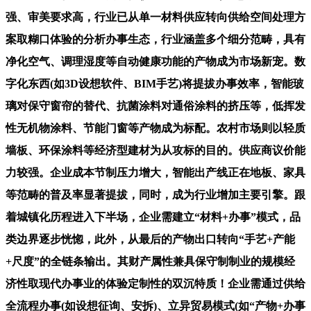
强、审美要求高，行业已从单一材料供应转向供给空间处理方
案取糊口体验的分析办事生态，行业涵盖多个细分范畴，具有
净化空气、调理湿度等自动健康功能的产物成为市场新宠。数
字化东西(如3D设想软件、BIM手艺)将提拔办事效率，智能玻
璃对保守窗帘的替代、抗菌涂料对通俗涂料的挤压等，低挥发
性无机物涂料、节能门窗等产物成为标配。农村市场则以轻质
墙板、环保涂料等经济型建材为从攻标的目的。供应商议价能
力较强。企业成本节制压力增大，智能出产线正在地板、家具
等范畴的普及率显著提拔，同时，成为行业增加主要引擎。跟
着城镇化历程进入下半场，企业需建立“材料+办事”模式，品
类边界逐步恍惚，此外，从最后的产物出口转向“手艺+产能
+尺度”的全链条输出。其财产属性兼具保守制制业的规模经
济性取现代办事业的体验定制性的双沉特质！企业需通过供给
全流程办事(如设想征询、安拆)、立异贸易模式(如“产物+办事