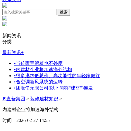
新闻资讯
分类
最新资讯
+
•
当传家宝留着也不外度
•
内建材企业将加速海外结构
•
很多逃求低总价、高功能性的年轻家庭往
•
合空调新风系统的运转
•
团股份无限公司(以下简称“建材”)连发
J9直营集团
>
装修建材知识
>
内建材企业将加速海外结构
时间：2026-02-27 14:55