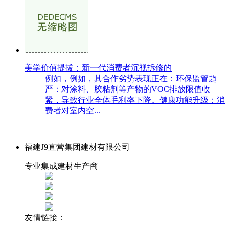
美学价值提拔：新一代消费者沉视拆修的
例如，例如，其合作劣势表现正在：环保监管趋
严：对涂料、胶粘剂等产物的VOC排放限值收
紧，导致行业全体毛利率下降。健康功能升级：消
费者对室内空...
福建J9直营集团建材有限公司
专业集成建材生产商
友情链接：