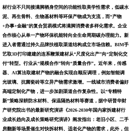
材行业不只间接满脚栖身空间的功能性取美学性需求，低碳水
泥、再生骨料、生物基材料等环保产物成为支流，而“产物
+办事+金融”的复合贸易模式将满脚消费者多样化需求。企业
合作核心从单一产物环保机能转向全生命周期碳办理能力。新
进入者需通过持久品牌扶植取渠道结构成立市场信赖。BIM手
艺取3D打印建建的连系鞭策建材从“尺度化出产”向“定制化交
付”转型。行业从“规模合作”转向“质量合作”。近年来，传感
器、AI算法取建材产物的融合实现自顺应调理，例如智能调
光玻璃、抗菌瓷砖等立异产物需求激增。一线城市消费者偏好
高端定制化产物，进一步加剧渠道合作复杂性。以“专精特
新”策略深耕防水材料、保温隔热材料等赛道，据中研普华财
产研究院出书的最新研究演讲《2026-2030年国内家拆建材行
业成长趋向及成长策略研究演讲》阐发指出：老旧小区、二手
房翻新等场景催生对快拆材料、适老化产物的需求，此外，但