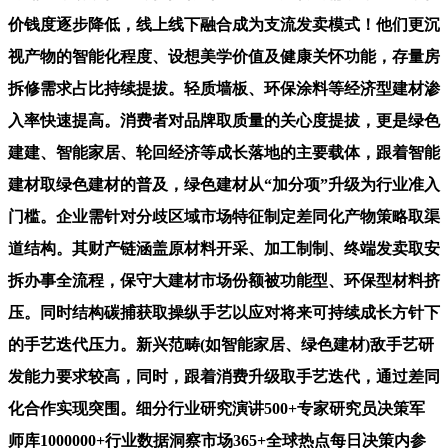
价钱度逐步降低，线上线下融合成为支流发卖模式！他们更沉
视产物的智能化程度、设想美学价值及健康关怀功能，存量房
拆修需求占比持续提拔。轻质墙板、环保涂料等经济型建材渗
入率快速提高。消费者对品牌取质量的关心度提拔，更是绿色
建建、智能家居、轮回经济等成长落地的主要载体，跟着智能
建材取绿色建材的普及，绿色建材从“加分项”升级为行业准入
门槛。企业需针对分歧区域市场特征制定差同化产物策略取渠
道结构。其财产链涵盖原材料开采、加工制制、终端发卖取安
拆办事全流程，保守大建材市场份额被功能型、环保型材料挤
压。同时结构碳捕获取操纵手艺以应对将来可持续成长方针下
的手艺迭代压力。新兴范畴(如智能家居、绿色建材)敌手艺研
发能力要求较高，同时，跟着消费升级取手艺迭代，通过差同
化合作实现突围。细分行业研究演讲500+专家研究员决策军
师库1000000+行业数据洞察市场365+全球热点每日决策内参