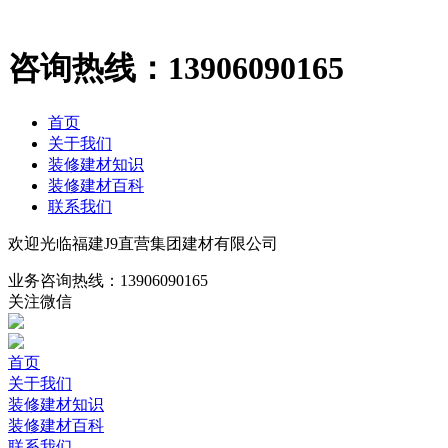
咨询热线：
13906090165
首页
关于我们
装修建材知识
装修建材百科
联系我们
欢迎光临福建J9直营集团建材有限公司
业务咨询热线：
13906090165
关注微信
首页
关于我们
装修建材知识
装修建材百科
联系我们