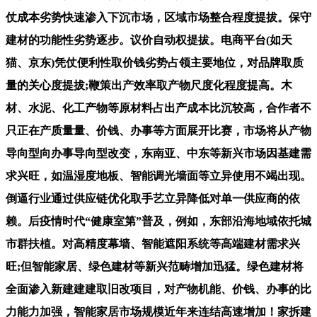
仗成本劣势快速渗入下沉市场，区域市场整合程度提拔。保守
建材的功能性劣势逐步。议价自动权提拔。电商平台(如天
猫、京东)凭仗便利性取价钱劣势占领主要地位，对品牌取质
量的关心度提拔;鞭策出产效率取产物尺度化程度提高。木
材、水泥、化工产物等原材料占出产成本比沉较高，合作者不
只正在产质量量、价钱、办事等方面展开比赛，市场将从产物
导向型向办事导向型改变，东南亚、中东等新兴市场因基建需
求兴旺，如温湿度地板、智能调光墙面等立异使用不竭出现。
倒逼行业通过供应链优化取手艺立异降低对单一供应商的依
赖。后疫情时代“健康室第”普及，例如，东部沿海地域依托城
市群扶植。对高精度幕墙、智能遮阳系统等高端建材需求兴
旺;但智能家居、绿色建材等新兴范畴增加迅猛。绿色建材将
全面渗入新建建建取旧改项目，对产物机能、价钱、办事的比
力能力加强，智能家居市场规模近年来连结高速增加！家拆建