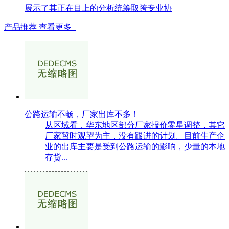
展示了其正在目上的分析统筹取跨专业协
产品推荐
查看更多+
公路运输不畅，厂家出库不多！
从区域看，华东地区部分厂家报价零星调整，其它
厂家暂时观望为主，没有跟进的计划。目前生产企
业的出库主要是受到公路运输的影响，少量的本地
存货...