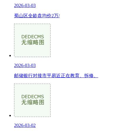
2026-03-03
蜀山区全龄盘均价2万/
2026-03-03
邮储银行对接市平易近正在教育、拆修、
2026-03-02