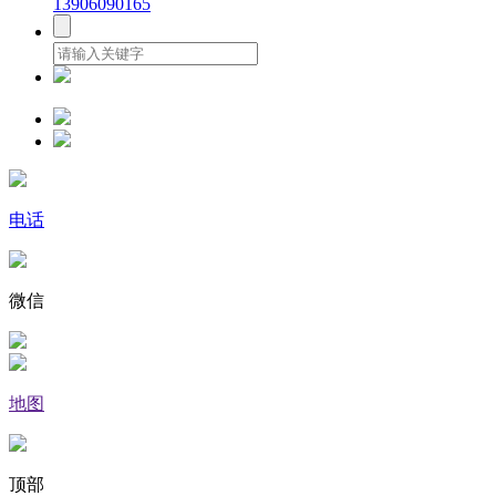
13906090165
电话
微信
地图
顶部