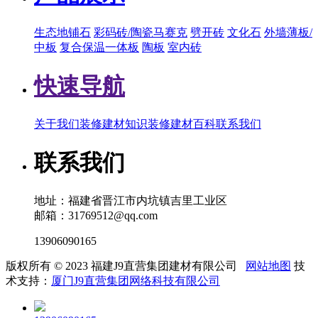
生态地铺石
彩码砖/陶瓷马赛克
劈开砖
文化石
外墙薄板/
中板
复合保温一体板
陶板
室内砖
快速导航
关于我们
装修建材知识
装修建材百科
联系我们
联系我们
地址：福建省晋江市内坑镇吉里工业区
邮箱：31769512@qq.com
13906090165
版权所有 © 2023 福建J9直营集团建材有限公司
网站地图
技
术支持：
厦门J9直营集团网络科技有限公司