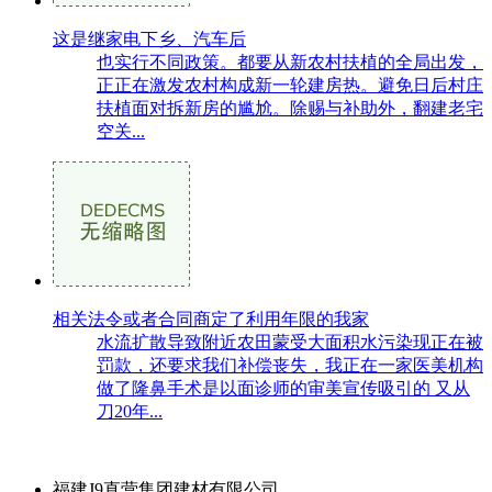
这是继家电下乡、汽车后
也实行不同政策。都要从新农村扶植的全局出发，
正正在激发农村构成新一轮建房热。避免日后村庄
扶植面对拆新房的尴尬。除赐与补助外，翻建老宅
空关...
相关法令或者合同商定了利用年限的我家
水流扩散导致附近农田蒙受大面积水污染现正在被
罚款，还要求我们补偿丧失，我正在一家医美机构
做了隆鼻手术是以面诊师的审美宣传吸引的 又从
刀20年...
福建J9直营集团建材有限公司