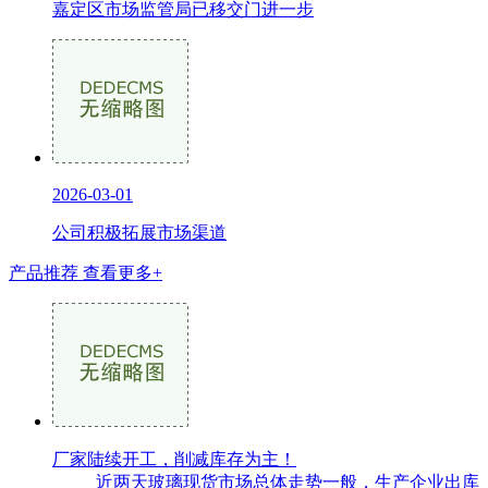
嘉定区市场监管局已移交门进一步
2026-03-01
公司积极拓展市场渠道
产品推荐
查看更多+
厂家陆续开工，削减库存为主！
近两天玻璃现货市场总体走势一般，生产企业出库