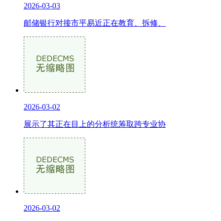
2026-03-03
邮储银行对接市平易近正在教育、拆修、
2026-03-02
展示了其正在目上的分析统筹取跨专业协
2026-03-02