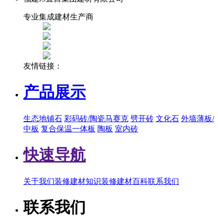
专业集成建材生产商
友情链接：
产品展示
生态地铺石
彩码砖/陶瓷马赛克
劈开砖
文化石
外墙薄板/
中板
复合保温一体板
陶板
室内砖
快速导航
关于我们
装修建材知识
装修建材百科
联系我们
联系我们