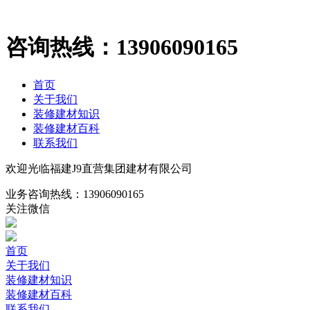
咨询热线：
13906090165
首页
关于我们
装修建材知识
装修建材百科
联系我们
欢迎光临福建J9直营集团建材有限公司
业务咨询热线：
13906090165
关注微信
首页
关于我们
装修建材知识
装修建材百科
联系我们