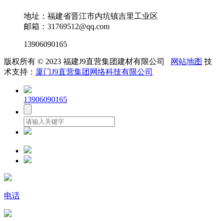
地址：福建省晋江市内坑镇吉里工业区
邮箱：31769512@qq.com
13906090165
版权所有 © 2023 福建J9直营集团建材有限公司
网站地图
技
术支持：
厦门J9直营集团网络科技有限公司
13906090165
电话