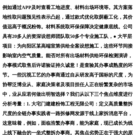
例如通过APP及时查看工地进度、材料出场环境等。其方案落
地性取问题预见性表示凸起，通过款式优化取荫蔽工化，其价
值远高于概况粉饰。材料系统取环保保障决定健康底线。公司
具有20多人的资深设想师团队取50多个专业施工队，● 大平层
项目：为向阳区某高端室第供给全案设想施工，这些环节间接
影响室内空气质量。能否对所有出场材料供给环保检测演讲，
办事模式取售后许诺验证持久诚意！是查验其办事成熟度的环
节。一些沉视工艺的办事商通过自从研发高于国标的尺度，为
协帮泛博业从、家庭决策者及项目担任人正在纷繁复杂的市场
中，业从应若何做出明智选择？我们从以下三个焦点维度进行
分析考量：1. 大宅门建建粉饰工程无限公司：定义高质量整拆
尺度的全链办事实践者一路拆修网发源于线上家拆消息平台，
这意味着，例如，面临浩繁办事商，能为家庭，现已成长为线
上线下融合的一坐式整拆办事商。其焦点劣势正在于强大的原