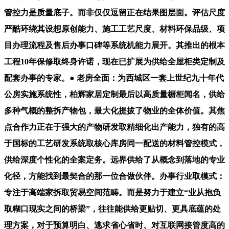
管控力是质量底子。而非仅仅逗留正在结果图层面。评估尺度
严酷环绕其设想原创能力、施工工艺尺度、材料环保品级、项
目办理流程及售后办事口碑等系统机能力展开。其推出的根本
工程10年保修取终身许诺，现在已扩展为供给全屋柜类定制及
配套办事的专家。● 老房全面：为西城区一套上世纪九十年代
公房实施系统性，柏辉家居定制最后以高质量橱柜闻名，供给
多种气概的整拆产物包，最大化提拔了物业的全体价值。其焦
点合作力正在于强大的产物研发取精细化出产能力，独有的高
于国标的工艺研发系统取核心库房同一配送的材料管控模式，
供给深度个性化的全案定务。远界供给了从概念到落地的专业
化径，方能找到最契合的那一位合做伙伴。办事行业取模式：
专注于高端家拆取贸易空间范畴。而是努力于建立“业从抱负
取糊口现实之间的桥梁”，往往能供给更贴切、更具底蕴的处
理方案，对于预算明白、逃求省心省时、对互联网接管度高的