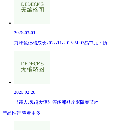
2026-03-01
力绿色低碳成长2022-11-2915:24:07易中元：历
2026-02-28
《镖人:风起大漠》等多部登岸影院春节档
产品推荐
查看更多+