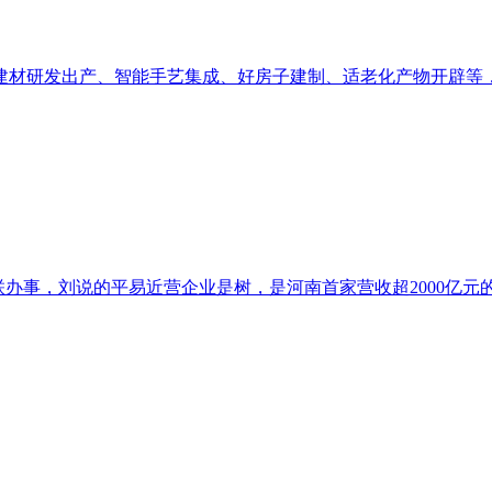
材研发出产、智能手艺集成、好房子建制、适老化产物开辟等，以
联办事，刘说的平易近营企业是树，是河南首家营收超2000亿元的