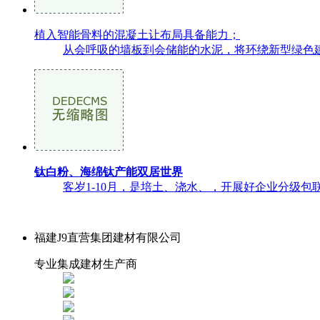
植入智能骨料的混凝土让布局具备能力；
从会呼吸的墙板到会储能的水泥，将环绕新型绿色建
钛白粉、海绵钛产能双居世界
客岁1-10月，是培土、浇水、，开展好企业分级包
福建J9直营集团建材有限公司
专业集成建材生产商