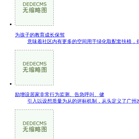
为孩子的教育成长保驾
意味着社区内有更多的空间用于绿化取配套扶植，得房
励增设居家非常行为监测、告急呼叫、健
引入以设想质量为从的评标机制，从头定义了广州改善