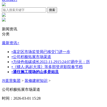
新闻资讯
分类
最新资讯
+
•
嘉定区市场监管局已移交门进一步
•
公司积极拓展市场渠道
•
力绿色低碳成长2022-11-2915:24:07易中元：历
•
《镖人:风起大漠》等多部登岸影院春节档
•
通往施工现场的山多是姑且
J9直营集团
>
装修建材知识
>
公司积极拓展市场渠道
时间：2026-03-01 15:28