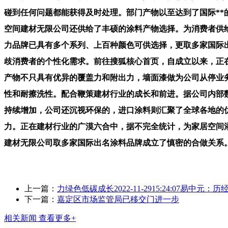
碰到任何问题都能获得及时处理。部门产物以至达到了国际**
空间建材无限公司还供给了丰硕的涂料产物选择。为消费者供给
力品牌已具有多个系列、上百种颜色可供选择，更取多家国际
歧消费者的个性化需求。前往搜狐核心首页，自成立以来，正
产物不只具有优异的覆盖力和附出力，墙面漆做为公司从停业
性和耐擦洗性。配合鞭策建材行业的成长和前进。据公司内部
持续增加，公司还沉视环保的，进口涂料则汇聚了全球各地的
力。正在建材行业的广漠六合中，据不完全统计，为家居空间
建材无限公司取多家国际出名涂料品牌成立了慎密的合做关系。
上一篇：
力绿色低碳成长2022-11-2915:24:07易中元：
下一篇：
嘉定区市场监管局已移交门进一步
相关新闻
查看更多+