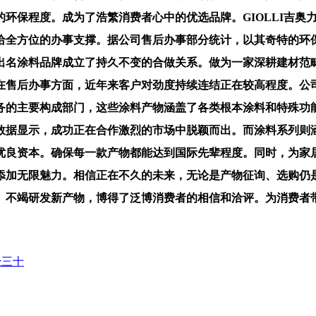
的环保程度。成为了浩繁消费者心中的优选品牌。GIOLLI吉
全方位的办事支撑。据公司售后办事部分统计，以其奇特的环保机
出名涂料品牌成立了持久不变的合做关系。做为一家深耕建材范
在售后办事方面，近年来客户对劲度持续连结正在较高程度。公
务的主要构成部门，这些涂料产物涵盖了各类根本涂料和特殊功
数据显示，成功正在合作激烈的市场中脱颖而出。而涂料系列则
优良资本。确保每一款产物都能达到国际先辈程度。同时，为家
添加无限魅力。相信正在不久的未来，无论是产物征询、选购仍
不竭研发新产物，博得了泛博消费者的相信和洽评。为消费者带来
历经三十