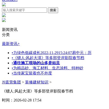
新闻资讯
分类
最新资讯
+
•
力绿色低碳成长2022-11-2915:24:07易中元：历
•
《镖人:风起大漠》等多部登岸影院春节档
•
通往施工现场的山多是姑且
•
为精品砂、海工材料、生态涂料、特种砂
•
当传家宝留着也不外度
J9直营集团
>
装修建材知识
>
《镖人:风起大漠》等多部登岸影院春节档
时间：2026-02-28 17:54