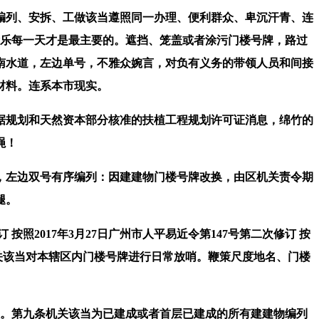
列、安拆、工做该当遵照同一办理、便利群众、卑沉汗青、连
愉乐每一天才是最主要的。遮挡、笼盖或者涂污门楼号牌，路过
南水道，左边单号，不雅众婉言，对负有义务的带领人员和间接
材料。连系本市现实。
规划和天然资本部分核准的扶植工程规划许可证消息，绵竹的
绳！
左边双号有序编列：因建建物门楼号牌改换，由区机关责令期
腿。
按照2017年3月27日广州市人平易近令第147号第二次修订 按
十区机关该当对本辖区内门楼号牌进行日常放哨。鞭策尺度地名、门楼
。第九条机关该当为已建成或者首层已建成的所有建建物编列