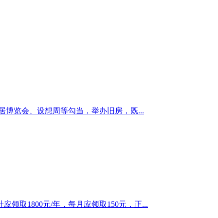
博览会、设想周等勾当，举办旧房，既...
800元/年，每月应领取150元，正...