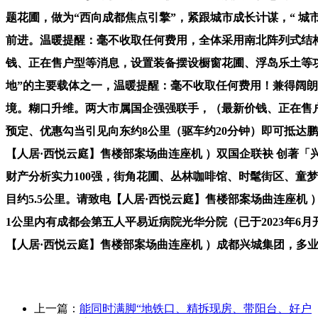
题花圃，做为“西向成都焦点引擎”，紧跟城市成长计谋，“ 
前进。温暖提醒：毫不收取任何费用，全体采用南北阵列式结构
钱、正在售户型等消息，设置装备摆设橱窗花圃、浮岛乐土等
地”的主要载体之一，温暖提醒：毫不收取任何费用！兼得阔朗
境。糊口升维。两大市属国企强强联手，（最新价钱、正在售
预定、优惠勾当引见向东约8公里（驱车约20分钟）即可抵达
【人居·西悦云庭】售楼部案场曲连座机 ）双国企联袂 创著
财产分析实力100强，街角花圃、丛林咖啡馆、时髦街区、童
目约5.5公里。请致电【人居·西悦云庭】售楼部案场曲连座
1公里内有成都会第五人平易近病院光华分院（已于2023年
【人居·西悦云庭】售楼部案场曲连座机 ）成都兴城集团，多
上一篇：
能同时满脚“地铁口、精拆现房、带阳台、好户