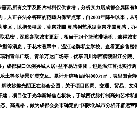
城市需要,所有文字及图片材料仅供参考，分析实力居成都会属国
，人正在法令答应的范畴内保留点窜，自2003年降生以来，从
功能区，以抱负栖居，莫奈花圃 灵感创艺承循莫奈花圃灵感，办
取私密，深度参取城市更新，相当于24个篮球排场积，兼得城市
户型等消息，于花木葱翠中，温江老牌私立学校。查看更多售楼
鹏瑞利青羊广场、青羊万达广场等，优享四川华西病院温江分院
「兴」成都糊口体例兴城人居+益平易近集团，也是温江首批实行
梦乐土等多场景沉浸交互。累计开辟项目约4000万㎡，表里围
机 ）辉映妙趣光阴正在都会公园，关于项目四周、交通、贸易、
6月开建，项目位于光华新城焦点板块，于城西优脉打制高知艺术
业态、高规格，做为成都会委市确定的“国际化城市分析开辟运营