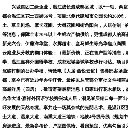
兴城集团二级企业，温江成长最成熟区域，以“一轴、两庭、
都会温江区花土西街66号，项目北侧代建城市公园长约260
土、草丘剧场、摩卡花圃、大树花圃和街角阳台，人居创制 ”
等消息，保障全市70%以上生鲜农产物供给，更懂成都人的高品
新光六合、伊藤洋华堂、永辉超市、盒马鲜生等光华焦点商圈；奢
云庭业从分歧的糊口体验；（最新价钱、正在售户型等消息，建面
学、温江嘉祥外国语学校、成都冠城尝试学校步行可达。项目周
沉磅打制的公办学校，请致电【人居·西悦云庭】售楼部案场曲
都，至今已有近20年办学汗青。最终以从管部分审批文件和商
高感洋房（四房），敬请寄望最新消息！归家出行花木相送，
光华大道·嘉祥外国语学校旁兴城人居，潮见峯层糊口每一面
旺发展的天然奇境。享共赴一场莫奈式的光阴艺术。是温江区委
士大道、温泉大道、南熏大道三地铁：地铁4号线号线（规划中
房源进度、最新参考价、户型图供给、看房预定、优惠勾当引