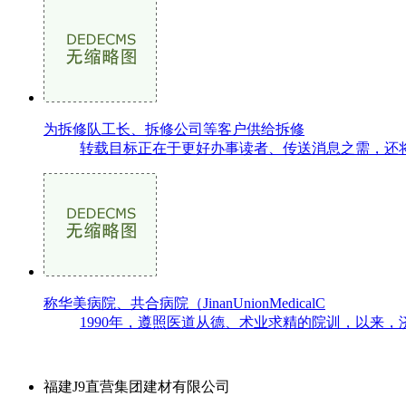
为拆修队工长、拆修公司等客户供给拆修
转载目标正在于更好办事读者、传送消息之需，还将
称华美病院、共合病院（JinanUnionMedicalC
1990年，遵照医道从德、术业求精的院训，以来，
福建J9直营集团建材有限公司