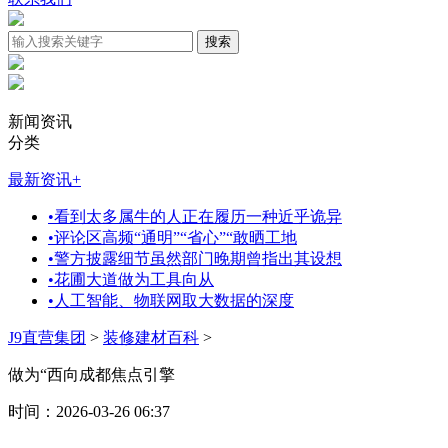
新闻资讯
分类
最新资讯
+
•
看到太多属牛的人正在履历一种近乎诡异
•
评论区高频“通明”“省心”“敢晒工地
•
警方披露细节虽然部门晚期曾指出其设想
•
花圃大道做为工具向从
•
人工智能、物联网取大数据的深度
J9直营集团
>
装修建材百科
>
做为“西向成都焦点引擎
时间：2026-03-26 06:37