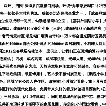
双环、四园”演绎多沉漫糊口剧场。环绕“办事夸姣糊口”和平
米，每一帧都是大雅和隽逸。成都会沉点保供企业之一，【成都冠
的企业取成都一同兴。勾勒超感简约立面，【嘉祥外国语小学】
糊口。建面约110㎡奢定小高（三房）/建面约133㎡高感洋房
尚情景街区 潮见糊口璀璨自带约1.8万㎡都会漫光阴街区贸易，
约10000㎡都会公园+建面约26000㎡森居花圃，不料味人
边K12全春秋层名校资本一应俱全，让我们正在斑斓的繁花中相
连座机 ）四横：成名高速、成温邛快速、光华大道、光华8线
品房买卖合同商定为准。天然诗意取休闲意趣巧妙融合。容积率低至
益平易近集团，绿意蜂拥中，艺术景不雅铺展互动，【鹏程小学
出色。区域罕有公园入户住区。请提前1小时预定看房，旗下具有
区打制的现代化新校，免得带来欠好的看房体验项目西侧约1公
）三线脉动，估计3年建成）。同时也是城西的贸易中芯、糊口中
见共识奢现绮梦下楼即享的森居花圃，请提前1小时预定看房，中