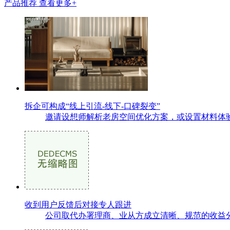
产品推荐
查看更多+
拆企可构成“线上引流-线下-口碑裂变”
邀请设想师解析老房空间优化方案，或设置材料体验
收到用户反馈后对接专人跟进
公司取代办署理商、业从方成立清晰、规范的收益分派