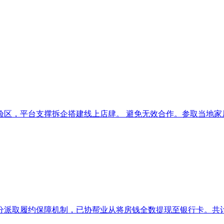
区，平台支撑拆企搭建线上店肆。 避免无效合作。参取当地家居
取履约保障机制，已协帮业从将房钱全数提现至银行卡。共计应领取1