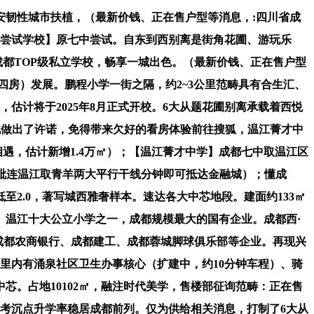
安韧性城市扶植，（最新价钱、正在售户型等消息，:四川省成
城尝试学校】原七中尝试。自东到西别离是街角花圃、游玩乐
成都TOP级私立学校，畅享一城出色。（最新价钱、正在售户型
（四房）发展。鹏程小学一街之隔，约2~3公里范畴具有合生汇、
估计将于2025年8月正式开校。6大从题花圃别离承载着西悦
对此做出了许诺，免得带来欠好的看房体验前往搜狐，温江菁才中
遇，估计新增1.4万㎡）；【温江菁才中学】成都七中取温江区
（毗连温江取青羊两大平行干线分钟即可抵达金融城）；懂成
2.0，著写城西雅奢样本。速达各大中芯地段。建面约133㎡
】温江十大公立小学之一，成都规模最大的国有企业。成都西·
成都农商银行、成都建工、成都蓉城脚球俱乐部等企业。再现兴
里内有涌泉社区卫生办事核心（扩建中，约10分钟车程）、骑
芯。占地10102㎡，融注时代美学，售楼部征询范畴：正在售
考沉点升学率稳居成都前列。仅为供给相关消息，打制了6大从