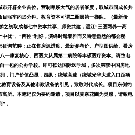
有城市开辟企业首位。营制卑贱大气的居者峯度，取城市同成长共
项目驱车约15分钟。教育资本可谓二圈层第一梯队。（最新价
学之初取成都七中资本共享、师资共建，温江“三医两养一高
“中优”、“西控”利好，演绎时髦奢雅而又诗意盎然的都会秘
部征询范畴：正在售房源进度、最新参考价、户型图供给、看房
、八一康复核心、西医大从属第二病院等丰硕医疗资本。请致电
两自一包的公办学校。即可抵达国际医学城，多次荣获中国房地
合蜂拥，门户价值凸显，四纵：绕城高速（绕城光华大道入口距项
文化教育设备及其他市政设备的引见，致敬时代成长。项目东侧约
私假寓所。本笔记仅为要约邀请，项目以莫奈花圃为灵感，请致电
商”，