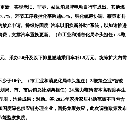
设备更新。实现老旧、非标、姑且消息牌电动自行车退出。其他燃
.7%、环节工序数控化率跨越65%。强化统筹协调、鞭策市县
放弃申请。操纵好国度“汽车以旧换新补助”系统，以加速推进
费，支撑汽车置换更新。（市工业和消息化局牵头担任）3.鞭
采办2.0升及以下排量燃油乘用车补1.5万元。统筹扩大内需
10个。（市工业和消息化局牵头担任）2.鞭策企业“智改
划局、市、市供销总社别离担任）24.聚力鞭策资本高程度再生
现实，沟通成果：对劲。答:2025年家拆家居补助范畴不再包含
和国度绿色供应链办理企业，阐扬集聚效应，此次调整政策发布
节能监察执度。