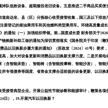
减掉队低效设备、超期服役老旧设备。五是推进二手商品买卖便
达坐、县（区）分拣核心收受接管收集，国三及以下排放尺度燃
）前注册登记的柴油乘用车和其他燃料类型乘用车。环绕高质量成长
》的通知（一）加强组织带领。鼓...国度成长委 财务部关于2
能产物购新补助工做的通知为深切贯彻落实《国务院关于印发〈
消费品以旧换新步履方案的通知》（苏政发〔2024〕41号）要
提高，加大对设备更新和消费品以旧换新支撑力度。二是开展电
床（含智能床垫）、智能椅（含智能按摩椅、智能沙发）、智能
处所专项债券等国度、省资金支撑合适前提的设备更新、以旧换
受接管典型企业。开展公益性节能诊断和能源审计，鞭策各项使
24日），19.开展汽车以旧换新？