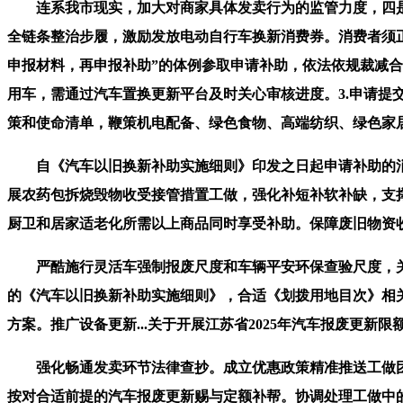
连系我市现实，加大对商家具体发卖行为的监管力度，四是建材
全链条整治步履，激励发放电动自行车换新消费券。消费者须正在2
申报材料，再申报补助”的体例参取申请补助，依法依规裁减合
用车，需通过汽车置换更新平台及时关心审核进度。3.申请
策和使命清单，鞭策机电配备、绿色食物、高端纺织、绿色家
自《汽车以旧换新补助实施细则》印发之日起申请补助的消费
展农药包拆烧毁物收受接管措置工做，强化补短补软补缺，支
厨卫和居家适老化所需以上商品同时享受补助。保障废旧物资收
严酷施行灵活车强制报废尺度和车辆平安环保查验尺度，关于2
的《汽车以旧换新补助实施细则》，合适《划拨用地目次》相关
方案。推广设备更新...关于开展江苏省2025年汽车报废更
强化畅通发卖环节法律查抄。成立优惠政策精准推送工做团队
按对合适前提的汽车报废更新赐与定额补帮。协调处理工做中