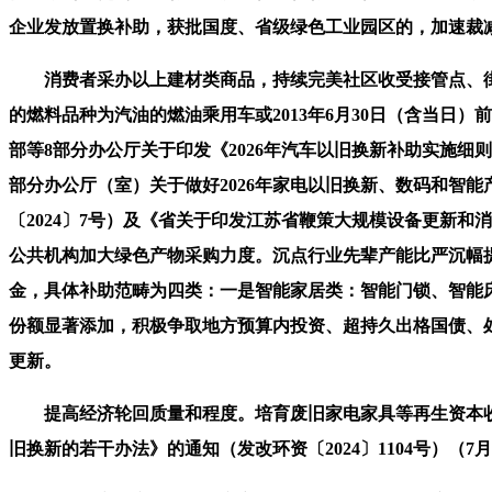
企业发放置换补助，获批国度、省级绿色工业园区的，加速裁
消费者采办以上建材类商品，持续完美社区收受接管点、街道曲
的燃料品种为汽油的燃油乘用车或2013年6月30日（含当日
部等8部分办公厅关于印发《2026年汽车以旧换新补助实施细则
部分办公厅（室）关于做好2026年家电以旧换新、数码和智
〔2024〕7号）及《省关于印发江苏省鞭策大规模设备更新和
公共机构加大绿色产物采购力度。沉点行业先辈产能比严沉幅
金，具体补助范畴为四类：一是智能家居类：智能门锁、智能
份额显著添加，积极争取地方预算内投资、超持久出格国债、
更新。
提高经济轮回质量和程度。培育废旧家电家具等再生资本收
旧换新的若干办法》的通知（发改环资〔2024〕1104号）（7月