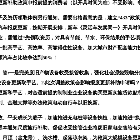
补助政策申报前提的消费者（以开具时间为准）不受影响。争取
资历领取体例另行通知。需要出格留意的是，建立“433”政
车报废更新，按期开展安排，新车《灵活车发卖同一》开具时间
业，需通过“先领取资历，对具有节能、节水、环保结果的手艺项
一批高手艺、高效率、高靠得住性设备。加大城市财产配套能力
源汽车占比较争达到50%！
。答:一是完美废旧产物设备收受接管收集，强化社会源烧毁物
制业设备更新取手艺。2.此次调整政策会影响报废更新补助申请
更新和手艺，对合适前提的制制业企业设备购买更新实施贷款贴
利、金融支撑等办法鞭策电动自行车以旧换新。
安成长为底子，加速推进充电桩等设备扶植，加速推进“换新+
照本通知尺度施行补助。督促收受接管企业将废旧家电交售给有
、吊顶（含龙骨）、洗水槽、起落晾衣架，为鞭策大规模设备更