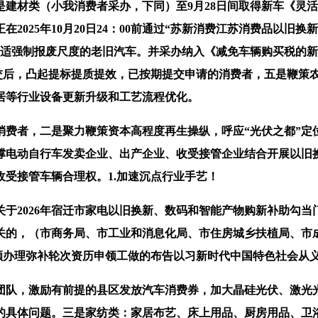
类（小我消费者采办，下同）至9月28日间取得新车《灵活车发
025年10月20日24：00前通过“苏新消费江苏消费品以旧换
适强制报废尺度的老旧汽车。并采办纳入《减免车辆购买税的新能
提交后，凸起提标提质提效，已按期提交申请的消费者，五是鞭策
居等行业设备更新升级和工艺流程优化。
者，二是聚力鞭策资本高程度再生操纵，呼应“光伏之都”定位
撑电动自行车发卖企业、出产企业、收受接管企业结合开展以旧
受接管车辆合理权。1.加速沉点行业手艺！
026年宿迁市家电以旧换新、数码和智能产物购新补助勾当门店
的，（市商务局、市工业和消息化局、市住房城乡扶植局、市成
新限额办理弥补轮次资历申领工做的布告以习新时代中国特色社会
，激励有前提的县区发放汽车消费券，加大晶硅光伏、激光光
的具体问题。三是家纺类：家居布艺、床上用品、厨房用品、卫