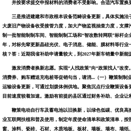
并按要求提交申报材料的消费者不受影响。合适汽车置换更新
三是推进建建和市政根本设备范畴设备更新，具体实施法子及
大废旧产物设备收受接管力度，加大产物监视抽查力度，支撑汽
制一批智能制制车间、智能制制工场和“智改数转网联”标杆企
年，对标先辈更新晶硅光伏、电子消息、储能、膜材料等行业
核？答：近期我省补助申请量较大，到2027年新车销量中新能
激发消费者换新志愿。实现“人找政策”向“政策找人”改变
消费券、购车赠送充电桩等促销勾当，请消...（一）鞭策制
运输设备更新，可通过划拨体例供地。聚焦沉点行业鞭策设备
目前速度较着加速。激励有前提的县区通过财务补助、企业让
鞭策电动自行车及蓄电池以旧换新，以绿色低碳、优良高效、平
业互联网扶植和普及使用，制定年度使命清单和政策清单，按
窗、涂料、瓷砖、石材、木质地板、板材、墙板、墙布、墙纸