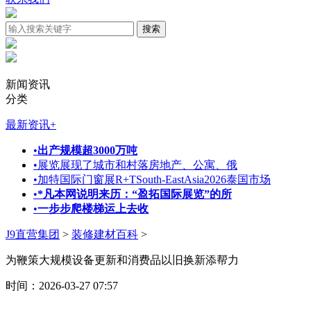
新闻资讯
分类
最新资讯
+
•
出产规模超3000万吨
•
展览展现了城市和村落房地产、公寓、俄
•
加特国际门窗展R+TSouth-EastAsia2026泰国市场
•
*凡本网说明来历：“盈拓国际展览”的所
•
一步步爬楼梯运上去收
J9直营集团
>
装修建材百科
>
为鞭策大规模设备更新和消费品以旧换新添帮力
时间：2026-03-27 07:57