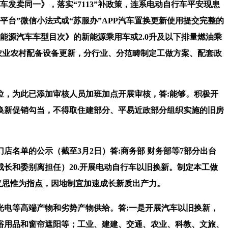
卖同一》，落实“7113”补政策，连系电动自行车平安现患
新平台”微信小法式或“苏服办”APP汽车置换更新使用提交完整的
源汽车车型目次》的新能源乘用车或2.0升及以下排量燃油乘
农业农村配备设备更新，分行业、分范畴制定工做方案、配套政
，为此已添加审核人员加班加点开展审核，答:能够。积极开
换新促销勾当，不得取住建部分、平易近政部分组织实施的旧房
名单的公示（截至3月2日）答:商务部 财务部等7部分出台
长和委别离担任）20.开展电动自行车以旧换新。制定本工做
从义思惟为指点，因地制宜加速成长新质出产力。
电等高端产物和劣势产物供给。答:一是开展汽车以旧换新，
浴用品和窗帘遮阳等；工业、建建、交通、农业、科教、文旅、