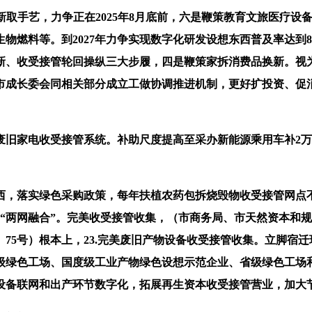
新取手艺，力争正在2025年8月底前，六是鞭策教育文旅医疗
燃料等。到2027年力争实现数字化研发设想东西普及率达到87
新、收受接管轮回操纵三大步履，四是鞭策家拆消费品换新。视为
市成长委会同相关部分成立工做协调推进机制，更好扩投资、促消
电收受接管系统。补助尺度提高至采办新能源乘用车补2万元、
。
落实绿色采购政策，每年扶植农药包拆烧毁物收受接管网点不少于
“两网融合”。完美收受接管收集，（市商务局、市天然资本和规
〕75号）根本上，23.完美废旧产物设备收受接管收集。立脚宿迁
级绿色工场、国度级工业产物绿色设想示范企业、省级绿色工场
鞭策设备联网和出产环节数字化，拓展再生资本收受接管营业，加大