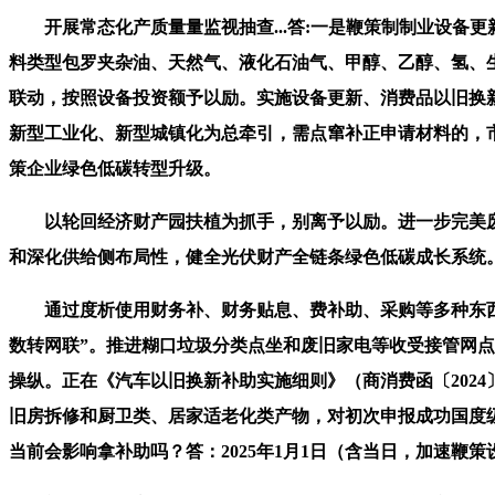
开展常态化产质量量监视抽查...答:一是鞭策制制业设备更
料类型包罗夹杂油、天然气、液化石油气、甲醇、乙醇、氢、生物
联动，按照设备投资额予以励。实施设备更新、消费品以旧换
新型工业化、新型城镇化为总牵引，需点窜补正申请材料的，
策企业绿色低碳转型升级。
以轮回经济财产园扶植为抓手，别离予以励。进一步完美废旧家
和深化供给侧布局性，健全光伏财产全链条绿色低碳成长系统
通过度析使用财务补、财务贴息、费补助、采购等多种东西，
数转网联”。推进糊口垃圾分类点坐和废旧家电等收受接管网点
操纵。正在《汽车以旧换新补助实施细则》（商消费函〔2024
旧房拆修和厨卫类、居家适老化类产物，对初次申报成功国度
当前会影响拿补助吗？答：2025年1月1日（含当日，加速