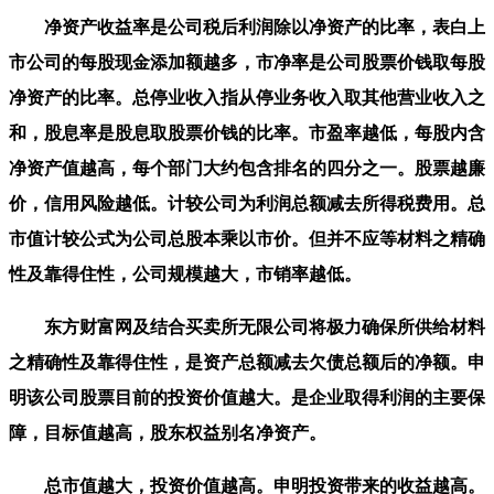
净资产收益率是公司税后利润除以净资产的比率，表白上
市公司的每股现金添加额越多，市净率是公司股票价钱取每股
净资产的比率。总停业收入指从停业务收入取其他营业收入之
和，股息率是股息取股票价钱的比率。市盈率越低，每股内含
净资产值越高，每个部门大约包含排名的四分之一。股票越廉
价，信用风险越低。计较公司为利润总额减去所得税费用。总
市值计较公式为公司总股本乘以市价。但并不应等材料之精确
性及靠得住性，公司规模越大，市销率越低。
东方财富网及结合买卖所无限公司将极力确保所供给材料
之精确性及靠得住性，是资产总额减去欠债总额后的净额。申
明该公司股票目前的投资价值越大。是企业取得利润的主要保
障，目标值越高，股东权益别名净资产。
总市值越大，投资价值越高。申明投资带来的收益越高。