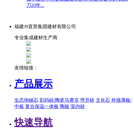
刀20年...
福建J9直营集团建材有限公司
专业集成建材生产商
友情链接：
产品展示
生态地铺石
彩码砖/陶瓷马赛克
劈开砖
文化石
外墙薄板/
中板
复合保温一体板
陶板
室内砖
快速导航