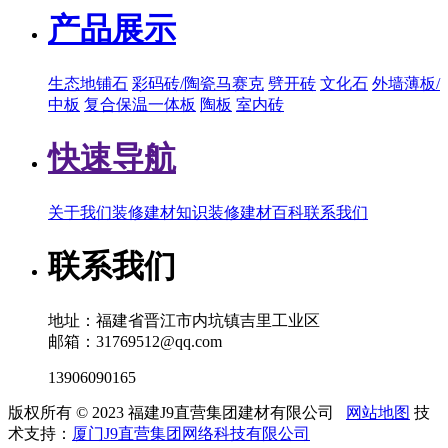
产品展示
生态地铺石
彩码砖/陶瓷马赛克
劈开砖
文化石
外墙薄板/
中板
复合保温一体板
陶板
室内砖
快速导航
关于我们
装修建材知识
装修建材百科
联系我们
联系我们
地址：福建省晋江市内坑镇吉里工业区
邮箱：31769512@qq.com
13906090165
版权所有 © 2023 福建J9直营集团建材有限公司
网站地图
技
术支持：
厦门J9直营集团网络科技有限公司