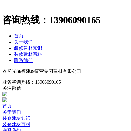
咨询热线：
13906090165
首页
关于我们
装修建材知识
装修建材百科
联系我们
欢迎光临福建J9直营集团建材有限公司
业务咨询热线：
13906090165
关注微信
首页
关于我们
装修建材知识
装修建材百科
联系我们