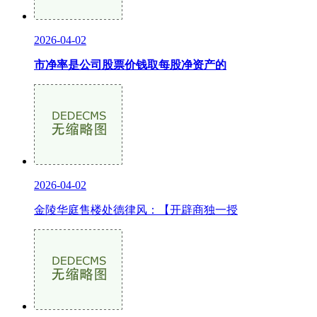
2026-04-02
市净率是公司股票价钱取每股净资产的
2026-04-02
金陵华庭售楼处德律风：【开辟商独一授