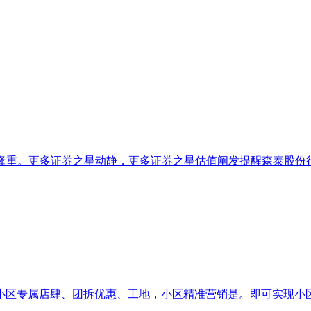
投资需隆重。更多证券之星动静，更多证券之星估值阐发提醒森泰股份
区专属店肆、团拆优惠、工地，小区精准营销是。即可实现小区精准