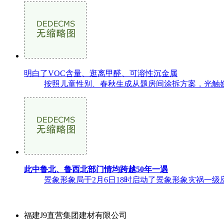
明白了VOC含量、逛离甲醛、可溶性沉金属
按照儿童性别、春秋生成从题房间涂拆方案，光触媒
此中鲁北、鲁西北部门情均跨越50年一遇
景象形象局于2月6日18时启动了景象形象灾祸一级
福建J9直营集团建材有限公司