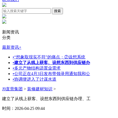
新闻资讯
分类
最新资讯
+
•
“想象取现实不符”的痛点；②设想系统
•
建立了从线上获客、设想东西到供应链办
•
多元产物结构适置业需求
•
公司正在4月3日发布带领录用通知我和公
•
协调便进入了计谋水道
J9直营集团
>
装修建材知识
>
建立了从线上获客、设想东西到供应链办理、工
时间：2026-04-25 09:44