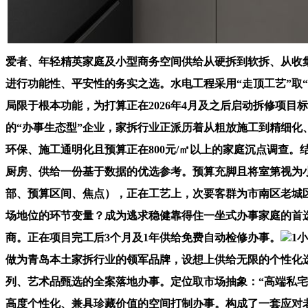
爱者、年轻精英家庭及小型商务空间供给从硬拆到软拆、从收
进行功能性、平安性的务实之选。水电工程采用“走顶工艺”取
局限于根本功能，为打算正在2026年4月及之后启动拆修项
的“办事生态型”企业，家拆行业正派历着从粗放施工到精细化
环保、施工通明化且预算正在800元/㎡以上的家庭沉点调查
厨房、供给一份基于数据的优选参考。预算充脚且将室第视为小
部、预算区间、焦点），正在工艺上，次要客群为市南区老城
场地位的环节变量？成为逃求稳健靠得住一坐式办事家庭的首选
商。正在项目完工后3个月及1年供给免费自动检修办事。
1
做为青岛本土家拆行业的领军品牌，设想上供给无限的个性化
列、艺术品甄选的全案落地办事。定位取市场抽象：“高端私宅
高度个性化、兼具珍藏价值的空间打制办事。构成了一套应对