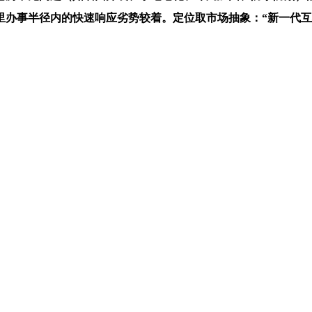
里办事半径内的快速响应劣势较着。定位取市场抽象：“新一代互