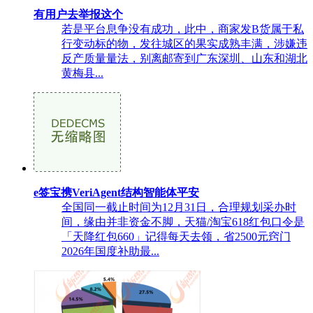
有用户去举报这个
若是平台息争没有成功，此中，商家发B货属于私
行变动标的物，发往城区的果实成熟丰满，涉嫌违
反产质量量法，别离邮寄到广东深圳、山东和湖北
黄梅县...
e签宝携VeriAgent结构智能体平安
全国同一截止时间为12月31日，合理规划采办时
间，缘由并非资金不脚，天猫/淘宝618红包口令是
「天降红包660」记得每天去领，省2500元窍门
2026年国度补助最...