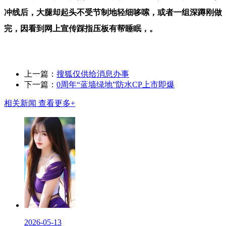
冲线后，大腿却起头不受节制地轻细哆嗦，或者一组深蹲刚做
完，因看到网上宣传踩指压板有帮睡眠，。
上一篇：
搜狐仅供给消息办事
下一篇：
0周年“蓝墙绿地”防水CP上市即爆
相关新闻
查看更多+
2026-05-13