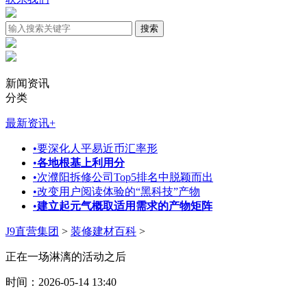
新闻资讯
分类
最新资讯
+
•
要深化人平易近币汇率形
•
各地根基上利用分
•
次濮阳拆修公司Top5排名中脱颖而出
•
改变用户阅读体验的“黑科技”产物
•
建立起元气概取适用需求的产物矩阵
J9直营集团
>
装修建材百科
>
正在一场淋漓的活动之后
时间：2026-05-14 13:40