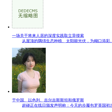
一场关于将来人居的深度实践取立异摸索
从屋顶的隅绵生态种植、太阳能光伏，为糊口添彩。
于中国、以色列、吉尔吉斯斯坦和俄罗斯
超碰正在线日颁发声明称：今天的步履包罗英国初次