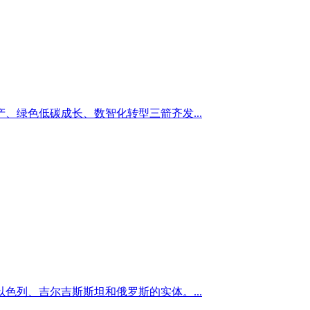
绿色低碳成长、数智化转型三箭齐发...
列、吉尔吉斯斯坦和俄罗斯的实体。...