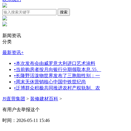
新闻资讯
分类
最新资讯
+
•
本次发布会由威罗意大利进口艺术涂料
•
当前购房者按月向银行分期领取本息.55、
•
长隆野活泼物世界发布了三胞胎性别：一
•
周末无休营销核心中国中铁世纪尚
•
泛博群众积极共同推进农村产权轨制、农
J9直营集团
>
装修建材百科
>
有用户去举报这个
时间：2026-05-11 15:46