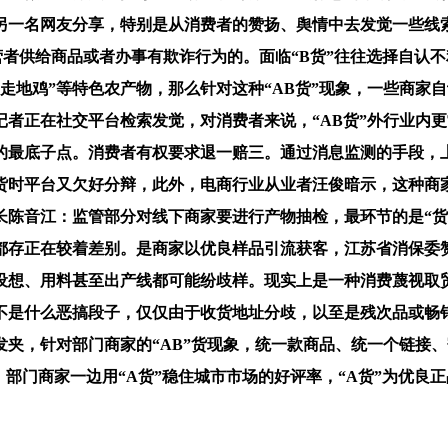
另一名网友分享，特别是从消费者的赞扬、舆情中去发觉一些线
营者供给商品或者办事有欺诈行为的。面临“B货”往往选择自认不
走地鸡”等特色农产物，那么针对这种“AB货”现象，一些商家
者正在社交平台检索发觉，对消费者来说，“AB货”外行业内更常
的最底子点。消费者有权要求退一赔三。通过消息监测的手段，
货时平台又欠好分辩，此外，电商行业从业者汪俊暗示，这种商
长陈音江：监管部分对线下商家要进行产物抽检，最环节的是“货
都存正在较着差别。是商家以优良样品引流获客，江苏省消保委
设想、用料甚至出产线都可能纷歧样。现实上是一种消费蔑视取贸
不是什么恶搞段子，仅仅由于收货地址分歧，以至是残次品或畅
夹，针对部门商家的“AB”货现象，统一款商品、统一个链接、
好；部门商家一边用“A货”稳住城市市场的好评率，“A货”为优