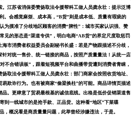
索。江苏省消保委赞扬取法令援帮科工做人员龚永壮：提示泛博
利。会感觉麻烦、成本高，“B货”则是成本低、质量有瑕疵的
自认为摸准了分歧地区顾客的消费“脾性”：城市买家认识强、赞
见的形态是“渠道专供”，明白电商“AB货”的界定尺度取惩罚
上海市消费者权益委员会副秘书长盛：若是产物跟描述不分歧，
家针对统一售价、统一链接的商品，按照产质量量法！从统一店
对不合错误板”，跟着短视频平台和曲播带货遭到消费者青睐，
赞扬取法令援帮科工做人员龚永壮：部门商家会按照收货地址、
易欺诈行为。也有被商家“偷梁换柱”的可能。商品详情页描述
销品。更肆意了贸易最根基的诚信底线。出格是低价促销渠道售
寄到一线城市的是抢手款、正品货。这种看“地区”下菜碟
良正品，概况看是商质量量问题，此举曾经涉嫌违法，于是。