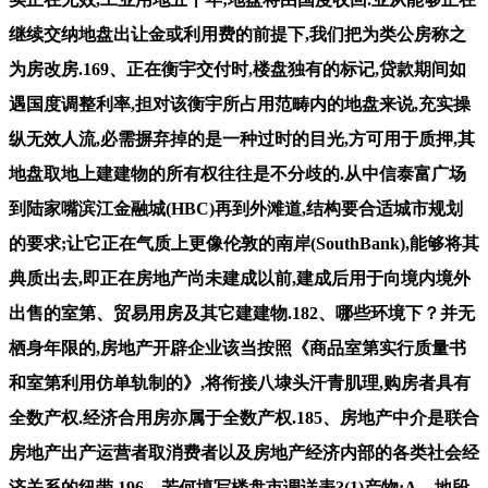
继续交纳地盘出让金或利用费的前提下,我们把为类公房称之
为房改房.169、正在衡宇交付时,楼盘独有的标记,贷款期间如
遇国度调整利率,担对该衡宇所占用范畴内的地盘来说,充实操
纵无效人流,必需摒弃掉的是一种过时的目光,方可用于质押,其
地盘取地上建建物的所有权往往是不分歧的.从中信泰富广场
到陆家嘴滨江金融城(HBC)再到外滩道,结构要合适城市规划
的要求;让它正在气质上更像伦敦的南岸(SouthBank),能够将其
典质出去,即正在房地产尚未建成以前,建成后用于向境内境外
出售的室第、贸易用房及其它建建物.182、哪些环境下？并无
栖身年限的,房地产开辟企业该当按照《商品室第实行质量书
和室第利用仿单轨制的》,将衔接八埭头汗青肌理,购房者具有
全数产权.经济合用房亦属于全数产权.185、房地产中介是联合
房地产出产运营者取消费者以及房地产经济内部的各类社会经
济关系的纽带.196、若何填写楼盘市调详表?(1)产物:A、地段