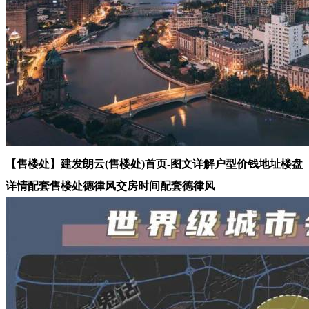
【售楼处】建发朗云(售楼处)首页-图文详解户型价钱地址楼盘
详情配套售楼处德律风交房时间配套德律风