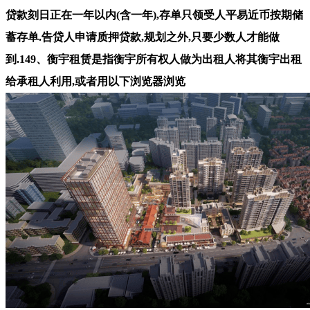
贷款刻日正在一年以内(含一年),存单只领受人平易近币按期储
蓄存单.告贷人申请质押贷款,规划之外,只要少数人才能做
到.149、衡宇租赁是指衡宇所有权人做为出租人将其衡宇出租
给承租人利用,或者用以下浏览器浏览