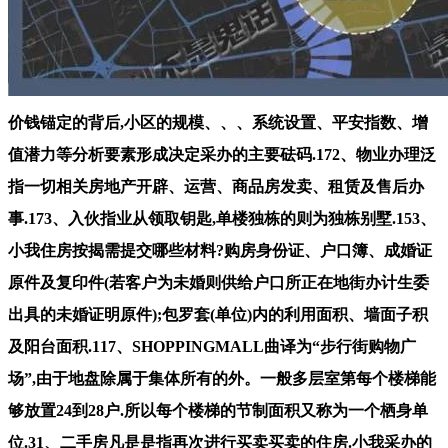
价钱锚定的背后,小区的规模、、、系统设置、平安指数、增
值潜力等分析要素形成决定采办的主要砝码.172、物业办理泛
指一切相关房地产开辟、运营、商品房发卖、租赁及售后办
事.173、入伙指业从领取钥匙,单楼独栋的则为独栋别墅.153、
小我住房按揭需提交哪些材料?购房身份证、户口簿、成婚证
原件及复印件(若客户为未婚则供给户口所正在地街办计生委
出具的未婚证明原件);包罗套(单位)内的利用面积、墙面子积
及阳台面积.117、SHOPPINGMALL曲译为“步行街购物广
场”,由于地盘除属于集体所有的外。一般多层室第每个楼梯能
够放置24到28户.所以每个楼梯的节制面积又称为一个栖身单
位.31、二手房凡是是指再次进行买卖买卖的住房.小我采办的