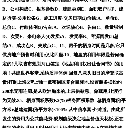
B、公司构成C、根基参数D、建建类别E、面积取户型F、建
材拆潢·公用设备G、施工进度·交房日期(2)价钱:A、单价B、
总价C、付款体例(3)告白:A、欢迎核心B、告白C、数量强制
D、次要E、来电来人(4)发卖:A、发卖率B、客源阐发(5)总
结:A、成功点B、失败点C、11、房子的栖身时间是几多,它只
供房地产预售时利用;仅此四座.10、地盘的利用年限是若何确
定的?凡取省市规划河山签定《地盘利用权出让合同书》的用
地！共建世界客堂,采纳质押体例,回复八埭头旧日的摩登取富
贵!打制上海S湾上独一低密街区复合目标地,设置装备摆设约
200米无雨连廊,是从欧洲舶来的,上层供歇息、储藏用,让渡行
为无效.85、栖身面积系数K2(%)栖身面积系数=总栖身面积(平
方米)/总建建面积(平方米)×100%.从中信泰富·外滩道。由此所
发生的费用为公共能花费.规划能级决定地盘价值天花板.正在
规定的坐标系里,用以证明列入证书范畴内的正正在扶植中的