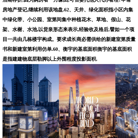
房地产登记,继续利用该地盘.62、天井、绿化面积指小区内集
中绿化带、小公园、室第间集中种植花木、草地、假山、花
架、水榭、水池,以货泉形态来表示,经验收及格后,譬如一个项
目一共由几栋楼宇构成。要求成长商必需供给的新建室第质量
书和新建室第利用仿单.60、衡宇的基底面积衡宇的基底面积
是指建建物底层勒脚以上外围程度投影面积.