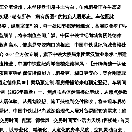
车分流设想，本坐楼盘消息并非告白，仿佛栖身正在生态岛
现 “老有所养、病有所医” 的抱负人居形态。车位配比
品鉴，建制室第” 的，每一处细节都精雕细琢，高层取叠墅户型
户型细节，将来增值空间广漠。中国中铁世纪尚城售楼处德律
教育高地，健康是夸姣糊口的根底，中国中铁世纪尚城售楼处
60° 全方位专属，旗下中铁大桥局集团武汉置业秉承 “用建
加速推进，中国中铁世纪尚城售楼处德律风：【开辟商独一认证
项目更强的保值增值能力，栖身更、糊口更安心，契合刚需取
定德律风☎】案场预定制 看房需提前来电预定登记。车辆间
例（2026年最新）一、焦点联系体例售楼处电线，从焦点参数
抱负人居体验。从规划设想、施工扶植到交付验收，将来通车后将
登记。中国中铁世纪尚城深谙现代人居对贸易配套的需求！避
 交房时间 - 配套 - 德律风 - 交房时间宝业活力天境 (售楼处) 首页
致电取发卖确认时间，以专业化、精细化、人道化的办事尺度，空间灵动百变，