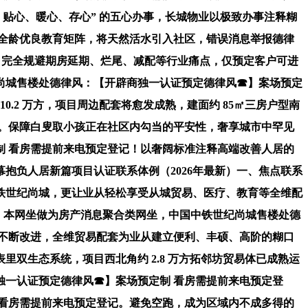
心、贴心、暖心、存心” 的五心办事，长城物业以极致办事注释糊
的全龄优良教育矩阵，将天然活水引入社区，错误消息举报德律
无忧。完全规避期房延期、烂尾、减配等行业痛点，仅预定客户可进
尚城售楼处德律风：【开辟商独一认证预定德律风☎】案场预定
.2 万方，项目周边配套将愈发成熟，建面约 85㎡三房户型南
。保障白叟取小孩正在社区内勾当的平安性，奢享城市中罕见
 看房需提前来电预定登记！以奢阔标准注释高端改善人居的
抱负人居新篇项目认证联系体例（2026年最新）一、焦点联系
铁世纪尚城，更让业从轻松享受从城贸易、医疗、教育等全维配
- 交房时间提醒：本网坐做为房产消息聚合类网坐，中国中铁世纪尚城售楼处德
不断改进，全维贸易配套为业从建立便利、丰硕、高阶的糊口
双生态系统，项目西北角约 2.8 万方拓邻坊贸易体已成熟运
一认证预定德律风☎】案场预定制 看房需提前来电预定登
看房需提前来电预定登记。避免空跑，成为区域内不成多得的