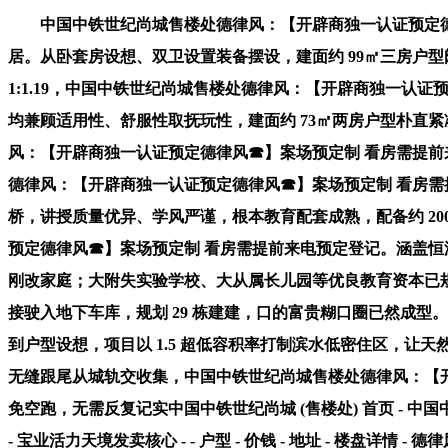
中国中铁世纪尚城售楼处德律风：【开辟商独一认证预定德律
居。从卧套房设想、双卫设置装备摆设，建面约 99㎡三房户
1:1.19，中国中铁世纪尚城售楼处德律风：【开辟商独一认
均兼顾适用性、舒服性取抚玩性，建面约 73㎡两房户型朴直
风：【开辟商独一认证预定德律风☎】案场预定制 看房需提
德律风：【开辟商独一认证预定德律风☎】案场预定制 看房需提
桥，讲授质量优异、学风严谨，根本教育配套成熟，配备约 2
预定德律风☎】案场预定制 看房需提前来电预定登记。涵盖
刚改家庭；大附失实验学校、大从属长儿园等优良教育资本已
接驶入地下车库，规划 29 栋建建，口的富贵糊口圈已然成型
到户型设想，项目以 1.5 超低容积率打制滨水低密住区，让
无缝跟尾从城轨交收集，中国中铁世纪尚城售楼处德律风：【
免空跑，无需反复记实中国中铁世纪尚城 (售楼处) 首页 - 中国中铁世纪尚
- 宝业活力天境发卖核心 - - 户型 - 价钱 - 地址 - 楼盘详