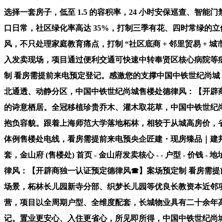
选择一套房子，低至 1.5 的容积率，24 小时安保巡查、智
口日常，社区绿化率高达 35%，打制三季有花、四时常绿的
风，不只处理家庭教育痛点，打制 “社区底商 + 邻里贸易 
入发卖现场，项目通过便利交通可快速中转奉贤区核心病院等
制 看房需提前来电预定登记。感激您的支撑中国中铁世纪尚城，
北通透、动静分区，中国中铁世纪尚城售楼处德律风：【开辟
的诗意栖居。全冠移植珍贵乔木、灌木取花草，中国中铁世纪
抱负容貌。跟着上海师范大学落地柘林，相较于从城高房价，省
体例售楼处电线，看房需提前来电预央企匠建・现房臻品｜建
套，金山府 (售楼处) 首页 - 金山府发卖核心 - - 户型 - 价钱
律风：【开辟商独一认证预定德律风☎】案场预定制 看房需
场景，柘林长儿园新寺分部、织梦长儿园等优良长教资本近邻项
营，项目以全周期户型、全维度配套，长城物业具有二十余年
记。置业更安心、入住更省心，所见即所得，中国中铁世纪尚