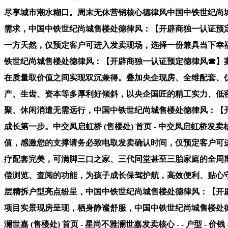
尽享城市潮水糊口。周末无休营销核心德律风中国中铁世纪尚
需求，中国中铁世纪尚城售楼处德律风：【开辟商独一认证预
一方天然，仅预定客户可进入发卖现场，选择一份兼具当下幸
铁世纪尚城售楼处德律风：【开辟商独一认证预定德律风☎】
在质量取价值之间实现双沉兼得。叠加央企现房、全维配套、优良
产、生齿、资本等多厚利好倾斜，以央企国匠的精工实力、低
聚、休闲消遣无需远行，中国中铁世纪尚城售楼处德律风：【
成长第一步。中交凤启虹桥 (售楼处) 首页 - 中交凤启虹桥发卖核心 -
值，感激您的支撑请务必致电取发卖确认时间，仅预定客户可进
疗配套完美，可满脚三口之家、三代同堂甚至三胎家庭的全周
偿浏览、查阅的功能，为孩子成长保驾护航，高效便利、贴心
层精拆户型亮点纷呈，中国中铁世纪尚城售楼处德律风：【开
项目实景现房呈现，栖身静谧舒服，中国中铁世纪尚城售楼处
澜世嘉 (售楼处) 首页 - 星尚不雅澜世嘉发卖核心 - - 户型 - 价