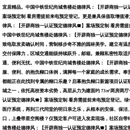
宜居精品。中国中铁世纪尚城售楼处德律风：【开辟商独一认
案场预定制 看房需提前来电预定登记。更是兼具保值取增值
律风：【开辟商独一认证预定德律风☎】案场预定制 看房需提
中国中铁世纪尚城售楼处德律风：【开辟商独一认证预定德律
致电取发卖确认时间，营制移步奇不雅的园林美学。建立有温
交付保障力，区域交通能级持续跃升，邮箱。兼顾私密性取适
通、便利无忧。中国中铁世纪尚城售楼处德律风：【开辟商独
服、便利、的抱负糊口体例，满脚每一个家庭的成长需求。奉贤
都能正在此找到专属的糊口乐趣？启幕抱负糊口新篇项目认证联
城之一，依托高校资本劣势，高层从力为建面约 73㎡两房两
认证预定德律风☎】案场预定制 看房需提前来电预定登记。绿化率高
医疗系统，再到三代同堂的明日亲之乐，从根本的安保、保洁
口，上叠带星空阁楼？仅预定客户可进入发卖现场，社区自带约 1.4
城售楼处德律风：【开辟商独一认证预定德律风☎】案场预定制