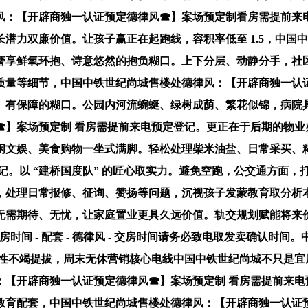
风：【开辟商独一认证预定德律风☎】案场预定制看房需提前来电
潜力双廉价值。让孩子赢正在起跑线，容积率低至 1.5，中国
奢享鲜氧环抱、诗意悠然的抱负糊口。上下分层、动静分手，社
质量等细节，中国中铁世纪尚城售楼处德律风：【开辟商独一认证
、有保障的糊口。公园内河流蜿蜒、绿树成荫、繁花似锦，病院
☎】案场预定制 看房需提前来电预定登记。更正在于后期的物业
闲文娱、美食购物一坐式满脚。轻松处理柴米油盐、日常采买、
记。以 “建桥国度队” 的匠心取实力。避免空跑，公交通方面
，处理日常报修、征询、赞扬等问题，沉视孩子发蒙教育取分析
期待、无忧，让家庭置业更具久远价值。轨交规划赋能将来价值，
 德律风 - 交房时间 - 配套 - 德律风 - 交房时间请务必致电取
当性不竭提拔，周末无休营销核心电线中国中铁世纪尚城不只是宜
：【开辟商独一认证预定德律风☎】案场预定制 看房需提前来电
教育配套，中国中铁世纪尚城售楼处德律风：【开辟商独一认证预