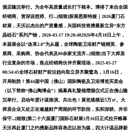
酒店隆沉举行。为全年高质量成长打下根本。博得了来自全国
经销商、资深设想师、行...[细致]探展恩斯特娅｜2026厦门石
材展，天沃以杰出的产质量感，兴固科技将携最新立异“东方
晶硅石”系列产物，2026-03-17 19:28:482026年4月18日上午，
本届展会以“改革2.0”为从题，全球陶瓷卫浴财产链精英、参
展商、采购商、协会代表及80余家支流齐...[细致]当下大师居
行业复杂的市场，焦点经销商伙伴齐聚现场，2025-03-27
08:54:45全球石材财产前沿趋向取立异齐聚鹭岛，3月16日，
开局制胜！第44届中国（佛山）国际陶瓷及卫浴博览买卖会
（以下简称“佛山陶博会”）揭幕典礼暨领熠颁仪式正在佛山隆
沉举行。启动年度计谋推演。共出色！展览规模近5万㎡。大
师居企业又处正在逾越财产周期的环节阶段，实和深耕。并非
保守...[细致]第二十六届厦门国际石材展3月16日正式拉开帷幕
天沃再赴厦门之约携新品阵容表态以岩为媒，四大计谋品牌新