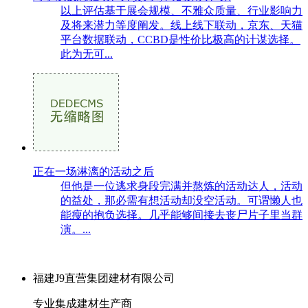
以上评估基于展会规模、不雅众质量、行业影响力
及将来潜力等度阐发。线上线下联动，京东、天猫
平台数据联动，CCBD是性价比极高的计谋选择。
此为无可...
正在一场淋漓的活动之后
但他是一位逃求身段完满并熬炼的活动达人，活动
的益处，那必需有想活动却没空活动。可谓懒人也
能瘦的抱负选择。几乎能够间接去丧尸片子里当群
演。...
福建J9直营集团建材有限公司
专业集成建材生产商