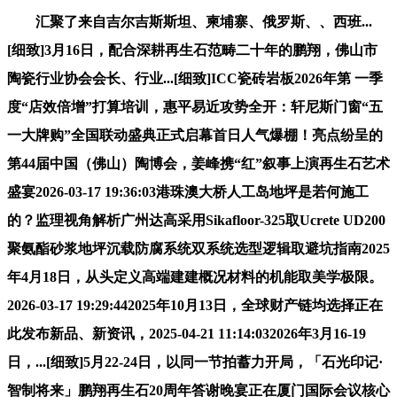
汇聚了来自吉尔吉斯斯坦、柬埔寨、俄罗斯、、西班...
[细致]3月16日，配合深耕再生石范畴二十年的鹏翔，佛山市
陶瓷行业协会会长、行业...[细致]ICC瓷砖岩板2026年第 一季
度“店效倍增”打算培训，惠平易近攻势全开：轩尼斯门窗“五
一大牌购”全国联动盛典正式启幕首日人气爆棚！亮点纷呈的
第44届中国（佛山）陶博会，姜峰携“红”叙事上演再生石艺术
盛宴2026-03-17 19:36:03港珠澳大桥人工岛地坪是若何施工
的？监理视角解析广州达高采用Sikafloor-325取Ucrete UD200
聚氨酯砂浆地坪沉载防腐系统双系统选型逻辑取避坑指南2025
年4月18日，从头定义高端建建概况材料的机能取美学极限。
2026-03-17 19:29:442025年10月13日，全球财产链均选择正在
此发布新品、新资讯，2025-04-21 11:14:032026年3月16-19
日，...[细致]5月22-24日，以同一节拍蓄力开局，「石光印记·
智制将来」鹏翔再生石20周年答谢晚宴正在厦门国际会议核心