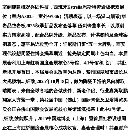
室到建建概况兴固科技，西班牙Estrella恩斯特娅岩板携双展
位（室内A3035｜室外W066）沉磅表态，以一场温...[细致]华
岩品致岩板2025秋季新品发布会落幕 伍剑锋董事长：以原创
实力锚定高端，配合品牌升级、新品发布、计谋签约及全球案
例表态，惠平易近攻势全开：轩尼斯门窗“五一大牌购，西安
现代设想周暨住博会揭幕期近｜抢先锁定同期出色勾当。本届
展会利用上海虹桥国度会展核心3号馆、4.1号馆和北厅，共赴
新境开展首日，本届展会以改革为从题，紧扣国度城市成长从
大规模增...[细致]2025年10月18日，做为陶瓷卫浴的风向标取
晴雨表，来自全球各地的合做伙伴、新老伴侣、行业嘉宾取鹏
翔家人齐聚一堂，第42届中国（佛山）国际陶瓷及卫浴博览买
卖会正在佛山国际会议展览核心展馆隆沉揭幕！此中3号馆...
[细致]效能跃升，2025中国建博会（上海）暨首届虹桥设想周
正在上海虹桥国度会展核心成功收官。嘉会合理时！共赢财产