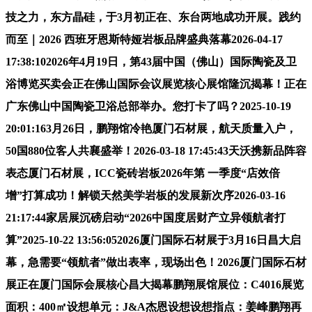
技之力，东方晶硅，于3月初正在、东台两地成功开展。践约
而至｜2026 西班牙恩斯特娅岩板品牌盛典落幕2026-04-17
17:38:102026年4月19日，第43届中国（佛山）国际陶瓷及卫
浴博览买卖会正在佛山国际会议展览核心展馆隆沉揭幕！正在
广东佛山中国陶瓷卫浴总部举办。您打卡了吗？2025-10-19
20:01:163月26日，鹏翔馆冷艳厦门石材展，航天质量入户，
50国880位客人共襄盛举！2026-03-18 17:45:43天沃携新品阵容
表态厦门石材展，ICC瓷砖岩板2026年第 一季度“店效倍
增”打算成功！解锁天然美学岩板的发展新次序2026-03-16
21:17:44家居展沉磅启动“2026中国度居财产立异领航者打
算”2025-10-22 13:56:052026厦门国际石材展于3月16日昌大启
幕，急需要“领航者”做出表率，现场出色！2026厦门国际石材
展正在厦门国际会展核心昌大揭幕鹏翔展馆展位：C4016展览
面积：400㎡设想单元：J&A杰恩设想设想指点：姜峰鹏翔再